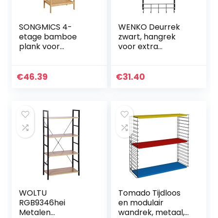
SONGMICS 4-
WENKO Deurrek
etage bamboe
zwart, hangrek
plank voor
voor extra
badkamer, keuken
opbergruimte
en slaapkamer, 45
x 31,5 x 111 cm,
€
46.39
€
31.40
naturel BCB074N01
WOLTU
Tomado Tijdloos
RGB9346hei
en modulair
Metalen
wandrek, metaal,