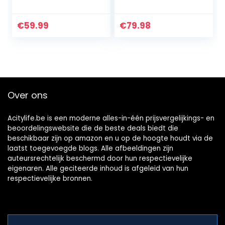
opbergplank
tricolor, 70x21x68
Keukenplank
cm
Opslagplank in
€
59.99
€
79.98
spaanplaat,4
lagen metalen
plank 60x28x116cm
Over ons
Acitylife.be is een moderne alles-in-één prijsvergelijkings- en
beoordelingswebsite die de beste deals biedt die
beschikbaar zijn op amazon en u op de hoogte houdt via de
laatst toegevoegde blogs. Alle afbeeldingen zijn
auteursrechtelijk beschermd door hun respectievelijke
eigenaren. Alle geciteerde inhoud is afgeleid van hun
respectievelijke bronnen.