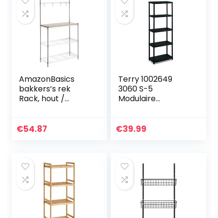
AmazonBasics
Terry 1002649
bakkers’s rek
3060 S-5
Rack, hout /
Modulaire
chroom
stellingkast met 5
planken, Zwart,
Kunststof,
€
54.87
€
39.99
60x30x165 cm