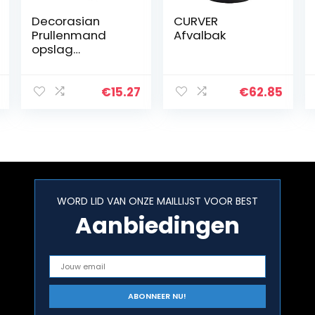
Decorasian
CURVER
Prullenmand
Afvalbak
opslag
gevlochten van
waterhyacint –
afvalemmer
€
15.27
€
62.85
met handvat –
diameter 25 cm
boven, 19 cm
onder…
WORD LID VAN ONZE MAILLIJST VOOR BEST
Aanbiedingen