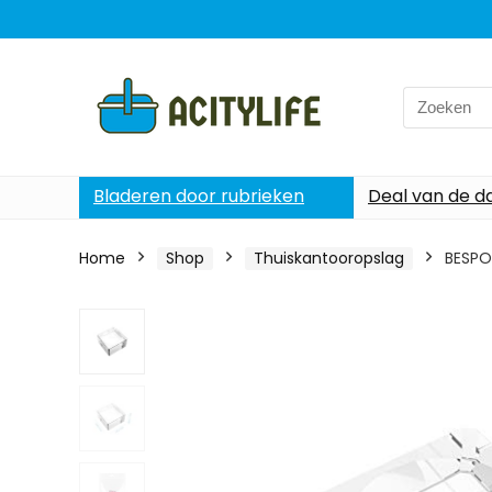
Search
for:
Bladeren door rubrieken
Deal van de d
Home
Shop
Thuiskantooropslag
BESPOR