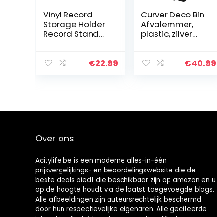
Vinyl Record
Curver Deco Bin
Storage Holder
Afvalemmer,
Record Stand
plastic, zilver
Album Opslag
metallic, 39 x 29
Display Stand-
x 72
Store en
€
22.99
€
40.99
geschikt voor
maximaal 50
albums, dvd’s
of…
Over ons
Acitylife.be is een moderne alles-in-één
prijsvergelijkings- en beoordelingswebsite die de
beste deals biedt die beschikbaar zijn op amazon en u
op de hoogte houdt via de laatst toegevoegde blogs.
Alle afbeeldingen zijn auteursrechtelijk beschermd
door hun respectievelijke eigenaren. Alle geciteerde