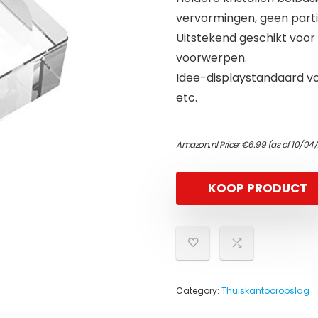
vervormingen, geen partikl
Uitstekend geschikt voor 
voorwerpen.
Idee-displaystandaard voo
etc.
Amazon.nl Price:
€
6.99
(as of 10/04
KOOP PRODUCT
Category:
Thuiskantooropslag