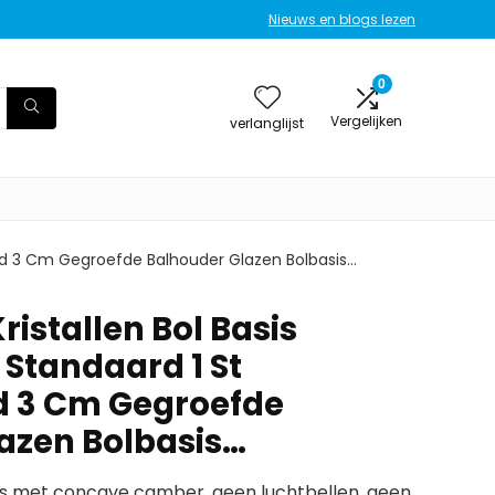
Nieuws en blogs lezen
0
Vergelijken
verlanglijst
daard 3 Cm Gegroefde Balhouder Glazen Bolbasis…
istallen Bol Basis
l Standaard 1 St
d 3 Cm Gegroefde
azen Bolbasis…
sis met concave camber, geen luchtbellen, geen