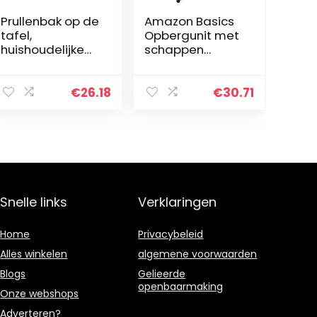
Prullenbak op de
Amazon Basics
tafel,
Opbergunit met
huishoudelijke
schappen
Mini kleine auto
bestaande uit 6
grootte
kubussen, zwart
nachtkastje
€
26.18
€
30.71
prullenbakjes,
koffie tafel
prullenbak met…
Snelle links
Verklaringen
Home
Privacybeleid
Alles winkelen
algemene voorwaarden
Blogs
Gelieerde
openbaarmaking
Onze webshops
Adverteren?