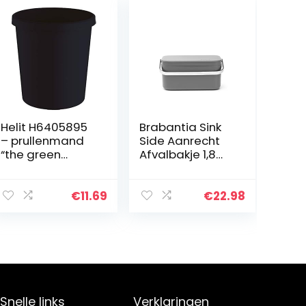
Helit H6405895
Brabantia Sink
– prullenmand
Side Aanrecht
“the green
Afvalbakje 1,8
german”, 18 liter,
Liter – Dark Grey
van
gerecyclede
€
11.69
€
22.98
kunststof Blauer
Engel
gecertificeerd,
antraciet-zwart,
1 stuk
Snelle links
Verklaringen