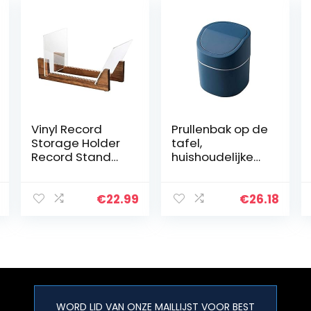
Vinyl Record
Prullenbak op de
Storage Holder
tafel,
Record Stand
huishoudelijke
Album Opslag
Mini kleine auto
Display Stand-
grootte
Store en
nachtkastje
€
22.99
€
26.18
geschikt voor
prullenbakjes,
maximaal 50
koffie tafel
albums, dvd’s
prullenbak met…
of…
WORD LID VAN ONZE MAILLIJST VOOR BEST