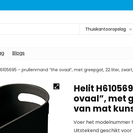
Thuiskantooropslag
ag
Blogs
H6105695 – prullenmand “the ovaal”, met greepgat, 22 liter, zwart
Helit H61056
ovaal”, met g
van mat kunst
Voer het modelnummer hi
Uitstekend geschikt voor