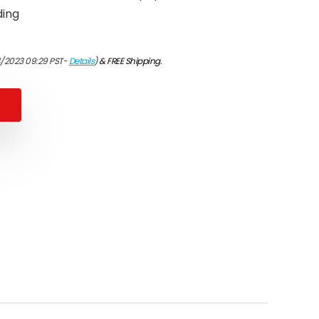
ding
4/2023 09:29 PST-
Details
)
&
FREE Shipping
.