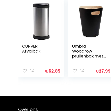
CURVER
Umbra
Afvalbak
Woodrow
prullenbak met
capaciteit van
7,5 liter,
Beukenhout,
€
62.85
€
27.99
Zwart/naturel
Over ons