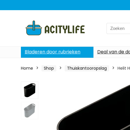
Search
for:
Bladeren door rubrieken
Deal van de d
Home
Shop
Thuiskantooropslag
Helit 