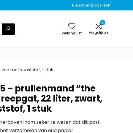
Nieuws en blogs lezen
0
Vergelijken
verlanglijst
, van mat kunststof, 1 stuk
95 – prullenmand “the
reepgat, 22 liter, zwart,
stof, 1 stuk
erboven inom zeker te weten dat dit past.
 het verzamelen van oud papier