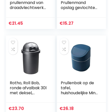
prullenmand van
Prullenmand
draadvlechtwerk
opslag gevlochten
draad mesh |
van waterhyacint
kantoor
– afvalemmer met
prullenbak |
handvat –
€
21.45
€
15.27
prullenbak | 19L
diameter 25 cm
zwart
boven, 19 cm
onder…
Rotho, Roll Bob,
Prullenbak op de
ronde afvalbak 30l
tafel,
met deksel,
huishoudelijke Mini
Kunststof (PP)
kleine auto
BPA-vrij, zwart, 30l
grootte
(35,5 x 35,5 x 59,5
nachtkastje
€
23.70
€
26.18