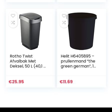
cm)
prullenbakjes,
koffie tafel
prullenbak met…
Rotho Twist
Helit H6405895 –
Afvalbak Met
prullenmand “the
Deksel, 50 L (40,1 x
green german”, 18
29,8 x 60,2 cm),
liter, van
Zwart/ Zilver
gerecyclede
kunststof Blauer
€
25.95
€
11.69
Engel
gecertificeerd,
antraciet-zwart, 1
stuk