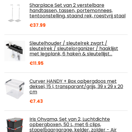
Sharplace Set van 2 verstelbare
handtassen, tassen, portemonnees,
tentoonstelling, staand rek, roestvrij staal
€
37.99
Sleutelhouder / sleutelrek zwart /
sleutelrek / sleutelorganizer / haaklijst
met legplank, 6 haken & sleutellijst…
€
11.95
Curver HANDY + Box opbergdoos met
deksel, 15 l, transparant/grijs, 39 x 29 x 20
cm
€
7.43
Iris Ohyama, Set van 2, Luchtdichte
opbergboxen, 50 L, met 6 clips,
stapelbaargarage, kelder, zolder - Air