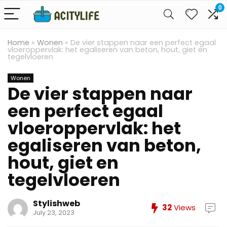
0
Home
»
Wonen
»
De vier stappen naar een perfect egaal
vloeroppervlak: het egaliseren van beton, hout, giet en
tegelvloeren
Wonen
De vier stappen naar
een perfect egaal
vloeroppervlak: het
egaliseren van beton,
hout, giet en
tegelvloeren
Stylishweb
32
Views
July 23, 2023