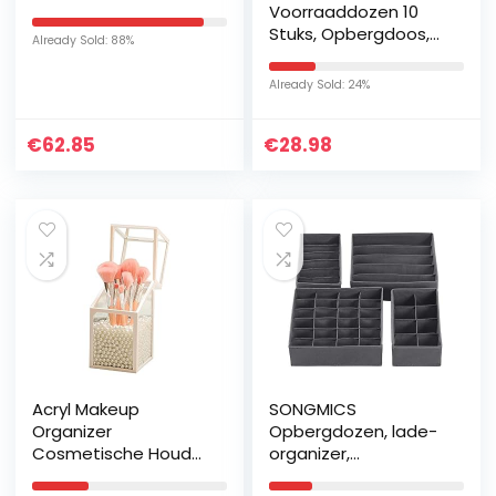
Voorraaddozen 10
Stuks, Opbergdoos,
Already Sold: 88%
Keuken, Luchtdicht,
Plastic met Deksel,
Already Sold: 24%
Voorraadpotten voor
Het…
€
62.85
€
28.98
Acryl Makeup
SONGMICS
Organizer
Opbergdozen, lade-
Cosmetische Houder
organizer,
Make-up
opbergsysteem voor