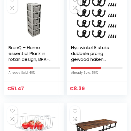
BranQ – Home
Hys winkel 8 stuks
essential Plank in
dubbele prong
rotan design, BPA-
gewaad haken
vrije kunststof PP,
dubbele kaphaken
lichtgrijs, 29,5 x 24 x
metalen kapstokken
Already Sold: 48%
Already Sold: 58%
80 cm, 5 manden
met schroeven voor
keuken badkamer…
€
51.47
€
8.39