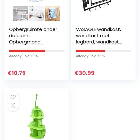
Opbergruimte onder
VASAGLE wandkast,
de plank,
wandkast met
Opbergmand
legbord, wandkast
Opbergruimte
met 5 uitneembare
Onderkast
haken, hoedenplank,
Already Sold: 66%
Already Sold: 53%
Opbergruimte
voor hal, slaapkamer,
Opbergmand
badkamer en…
€
10.79
€
30.99
Hangende opslag
van metaaldraad…