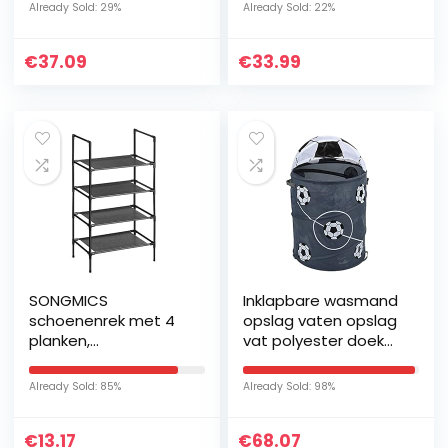
Gereedschap Opslag
kledingkast,
Already Sold: 29%
Already Sold: 22%
Parels Box Borstel
opvouwbaar, voor
Accessoire
beha’s, ondergoed,
€
37.09
€
33.99
Organisator Box
sokken…
met…
SONGMICS
Inklapbare wasmand
schoenenrek met 4
opslag vaten opslag
planken,
vat polyester doek
schoenenrek,
(Color : Black)
schoenenrek,
Already Sold: 85%
Already Sold: 98%
metalen frame,
planken van niet-
€
13.17
€
68.07
geweven stof, voor