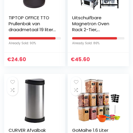
TIPTOP OFFICE TTO
Uitschuifbare
Prullenbak van
Magnetron Oven
draadmetaal 19 liter,
Rack 2-Tier,
kunststof, zwart,
Keukenrek Stand
Large
Oven Organizer Unit-
Already Sold: 90%
Already Sold: 86%
Printer Plank Faxrek
Zwart 45-
€
24.60
€
45.60
65cmx36cmx46…
CURVER Afvalbak
GoMaihe 1.6 Liter