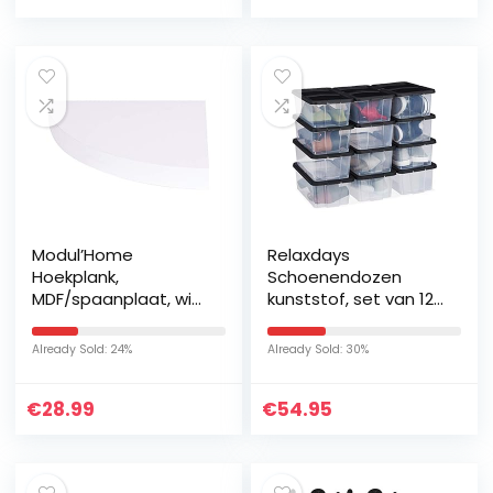
hal…
Modul’Home
Relaxdays
Hoekplank,
Schoenendozen
MDF/spaanplaat, wit,
kunststof, set van 12,
25x25x3,4cm
stapelbaar,
doorzichtige
Already Sold: 24%
Already Sold: 30%
opbergdoos met
deksel, 12,5 x 20 x 34,5
€
28.99
€
54.95
cm…