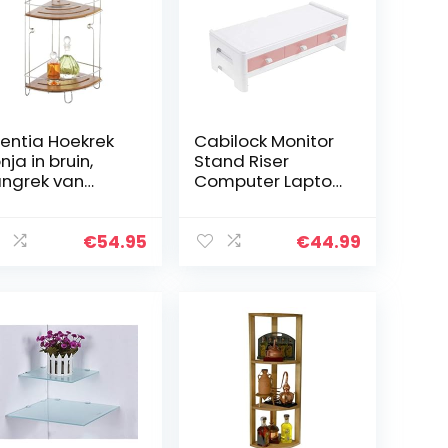
entia Hoekrek
Cabilock Monitor
nja in bruin,
Stand Riser
ngrek van
Computer Laptop
uurzaam
Riser Plank Laptop
amboe,
Computer
erchroomd
Scherm Riser met
€
54.95
€
44.99
adkamerrek
lade
t twee planken
Telefoonstandaa
rd voor…