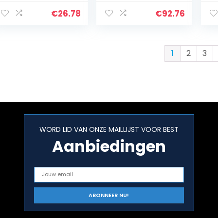
Ebenen
wa
beuken/wit.
W
€
26.78
€
92.76
1
2
3
WORD LID VAN ONZE MAILLIJST VOOR BEST
Aanbiedingen