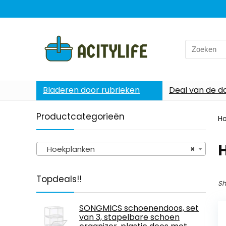
Search
for:
Bladeren door rubrieken
Deal van de d
Productcategorieën
H
Hoekplanken
×
Topdeals!!
Sh
SONGMICS schoenendoos, set
van 3, stapelbare schoen