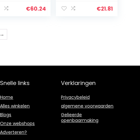
ll shelf
bloempot,
M053-WM
boeken, hoekrek,
€
60.24
€
21.81
hoekrek, voor
woonkamer…
→
Snelle links
Verklaringen
Home
Privacybeleid
Alles winkelen
algemene voorwaarden
Blogs
Gelieerde
openbaarmaking
Onze webshops
Adverteren?