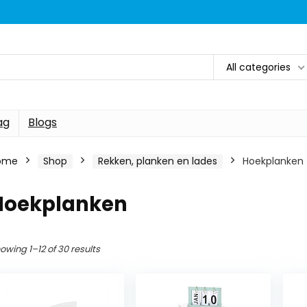
All categories
ag
Blogs
ome
Shop
Rekken, planken en lades
Hoekplanken
Hoekplanken
owing 1–12 of 30 results