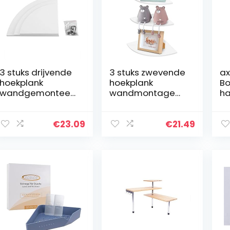
3 stuks drijvende
3 stuks zwevende
ax
hoekplank
hoekplank
Bo
wandgemonteer
wandmontage
ha
de opbergrek
opslag display
d
boekenplanken
plank meubelen
b
meubelen
kantoor
v
€
23.09
€
21.49
kantoor
decoratie voor
b
woonkamer
slaapkamer,
me
badkamer decor
badkamer,
wit
keuken…