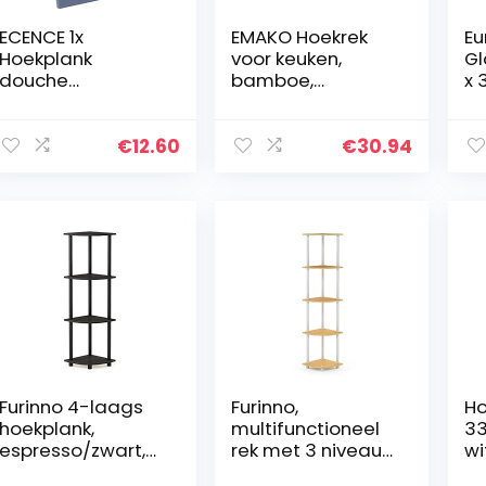
ECENCE 1x
EMAKO Hoekrek
Eu
Hoekplank
voor keuken,
Gl
douche
bamboe,
x 
zelfklevend,
keukenrek van
vo
doucherek van
bamboe, 3
do
ABS-kunststof
niveaus en 4
ba
€
12.60
€
30.94
zonder boren,
haken
gl
douchemandje
b
voor shampoo,
me
scheermesje…
Furinno 4-laags
Furinno,
Ho
hoekplank,
multifunctioneel
33
espresso/zwart,
rek met 3 niveaus
wi
één maat
5 niveaus. 5
Wa