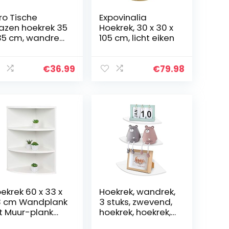
ro Tische
Expovinalia
azen hoekrek 35
Hoekrek, 30 x 30 x
35 cm, wandrek
105 cm, licht eiken
or badkamer,
ucheplank
dkamer,
€
36.99
€
79.98
azen
adkamerrek
t 6 mm ESG…
ekrek 60 x 33 x
Hoekrek, wandrek,
 cm Wandplank
3 stuks, zwevend,
t Muur-plank
hoekrek, hoekrek,
ndrek – RICOO
voor decoratie,