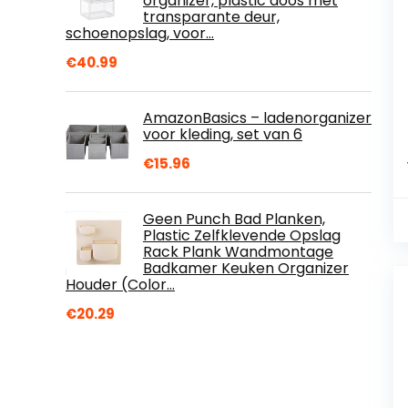
organizer, plastic doos met
transparante deur,
schoenopslag, voor…
€
40.99
AmazonBasics – ladenorganizer
voor kleding, set van 6
€
15.96
Geen Punch Bad Planken,
Plastic Zelfklevende Opslag
Rack Plank Wandmontage
Badkamer Keuken Organizer
Houder (Color…
€
20.29