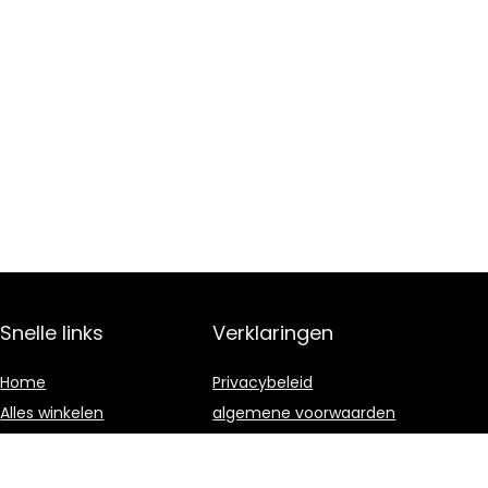
Snelle links
Verklaringen
Home
Privacybeleid
Alles winkelen
algemene voorwaarden
Blogs
Gelieerde
openbaarmaking
Onze webshops