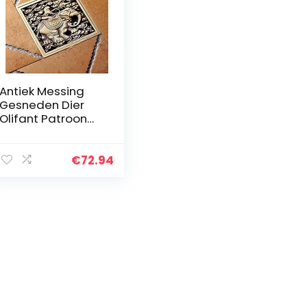
Antiek Messing
Gesneden Dier
Olifant Patroon
Badkamer
Douche Afvoer
4″Vierkante
€
72.94
Afvoer
Afvalroosters