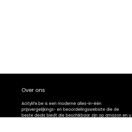
Over ons
Acitylife.be is een moderne alles-in-één
prijsvergelijkings- en beoordelingswebsite die de
beste deals biedt die beschikbaar zijn op amazon en u
op de hoogte houdt via de laatst toegevoegde blogs.
Alle afbeeldingen zijn auteursrechtelijk beschermd