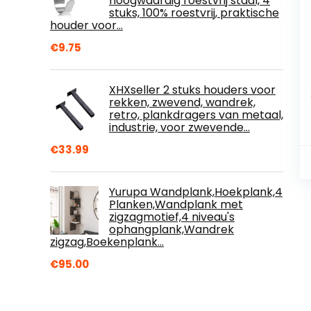
hoogwaardig roestvrij staal, 4
stuks, 100% roestvrij, praktische
houder voor…
€
9.75
XHXseller 2 stuks houders voor
rekken, zwevend, wandrek,
retro, plankdragers van metaal,
industrie, voor zwevende…
€
33.99
Yurupa Wandplank,Hoekplank,4
Planken,Wandplank met
zigzagmotief,4 niveau's
ophangplank,Wandrek
zigzag,Boekenplank…
€
95.00