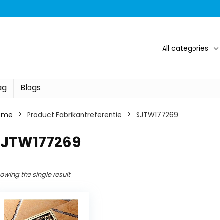
All categories
ag
Blogs
ome
Product Fabrikantreferentie
SJTW177269
SJTW177269
owing the single result