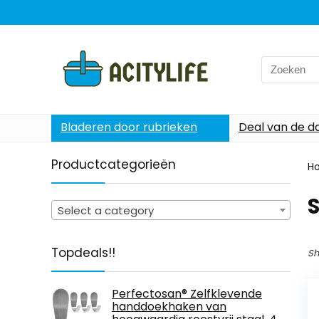
Search
for:
Bladeren door rubrieken
Deal van de d
Productcategorieën
H
Select a category
Topdeals!!
Sh
Perfectosan® Zelfklevende
handdoekhaken van