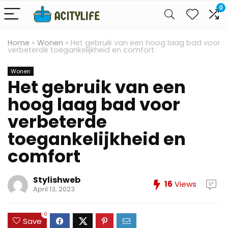
0
Home
»
Wonen
»
Het gebruik van een hoog laag bad voor
verbeterde toegankelijkheid en comfort
Wonen
Het gebruik van een
hoog laag bad voor
verbeterde
toegankelijkheid en
comfort
Stylishweb
16
Views
April 13, 2023
0
Save