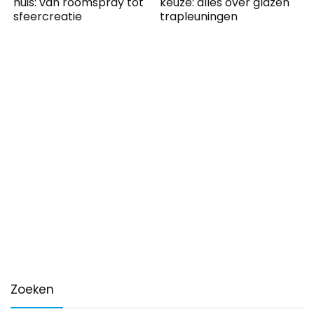
huis: van roomspray tot
keuze: alles over glazen
sfeercreatie
trapleuningen
Zoeken