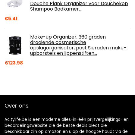
Douche Plank Organizer voor Douchekop
Shampoo Badkamer…
€
5.41
Make-up Organizer, 360 graden
draaiende cosmetische
opslagorganisator, past Sieraden make-
upborstels en lippenstiften…
€
123.98
Over ons
Acitylife.be is een moderne alles-in-één prijsvergelijkings- en
beoordelingswebsite die de beste deals biedt die
beschikbaar zijn op amazon en u op de hoogte houdt via de