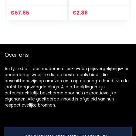
opslag vuile
flesstickers
kleding emmer
stickers etiketten
€
57.65
€
2.86
opvouwbare
(Type 3)
waterdichte
wasmand (Color…
Over ons
Acitylife.be is een moderne alles-in-één prijsvergelijkings- en
beoordelingswebsite die de beste deals biedt die
beschikbaar zijn op amazon en u op de hoogte houdt via de
laatst toegevoegde blogs. Alle afbeeldingen zijn
auteursrechtelijk beschermd door hun respectievelijke
eigenaren. Alle geciteerde inhoud is afgeleid van hun
respectievelijke bronnen.