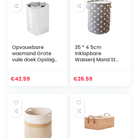
Opvouwbare
35 * 4 5cm
wasmand Grote
Inklapbare
vuile doek Opslag
Wasserij Mand Ster
Waszak
Patroon
Waterbestendige
Opslagmand
Wasserij Hemper
Grote
€
42.59
€
26.59
Bucket (Color :
Waterdichte
Beige)
Linnen Doek Thuis
Kleding Opslag…