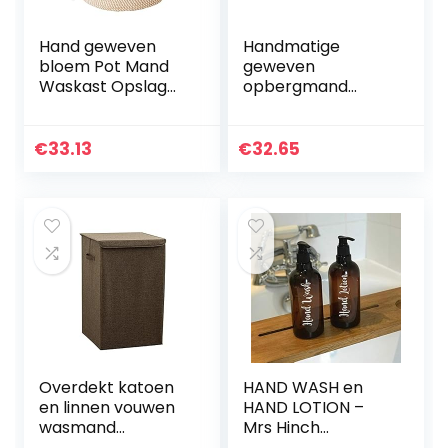
Hand geweven
Handmatige
bloem Pot Mand
geweven
Waskast Opslag
opbergmand
Bakken Picknick
Handgemaakte
Toys Opslag
Wasserij Rieten
Container Planter
Manden Sundries
€
33.13
€
32.65
Houder Nursery
Organizer Kleding
Organizer Hom…
Container Decor
(Color…
Overdekt katoen
HAND WASH en
en linnen vouwen
HAND LOTION –
wasmand
Mrs Hinch
waterdichte
geïnspireerde