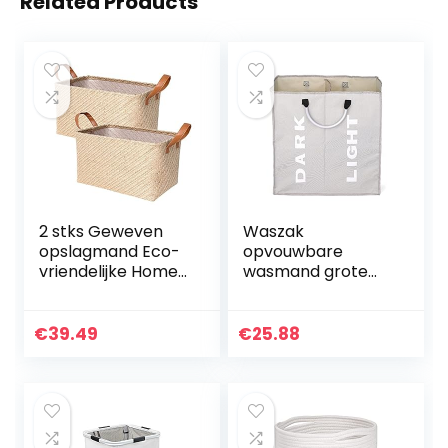
Related Products
2 stks Geweven
Waszak
opslagmand Eco-
opvouwbare
vriendelijke Home
wasmand grote
Opbergdoos
vuile wasmand
Opvouwbare
belemmer sorter
Organizer Box
oxford doek vuile
€
39.49
€
25.88
Handgrepen
kleding tas met
Wasserij
aluminium handvat
Mandkets…
(Color…