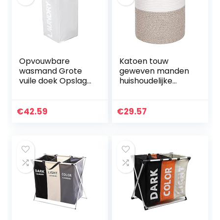
Opvouwbare
Katoen touw
wasmand Grote
geweven manden
vuile doek Opslag
huishoudelijke
Waszak
bloem pot
Waterbestendige
badkamer
Wasserij Hemper
slaapkamer
€
42.59
€
29.57
Bucket (Color :
wasmand
Beige)
opbergdoos
desktop plant
organizer…