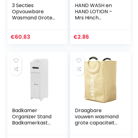
3 Secties
HAND WASH en
Opvouwbare
HAND LOTION –
Wasmand Grote
Mrs Hinch
Inklapbare
geïnspireerde
Wasserij
flesstickers
Opbergtas
stickers etiketten
€
60.63
€
2.86
Badkamer
(Type 3)
Organizer Zwart
Vuile Kleren
Hemper Box
(Color…
Badkamer
Draagbare
Organizer Stand
vouwen wasmand
Badkamerkast
grote capaciteit
Milieuvriendelijk
handvat
Vrijstaand Voor
waterdichte grote