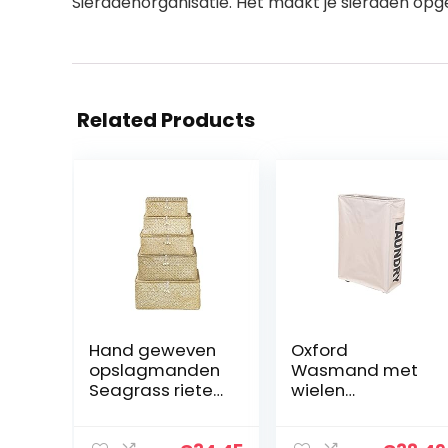
Sieradenorganisatie. Het maakt je sieraden op
Related Products
Hand geweven
Oxford
opslagmanden
Wasmand met
Seagrass rieten
wielen
wasmand
Multifunctionele
Rechthoekige
hoek Slanke