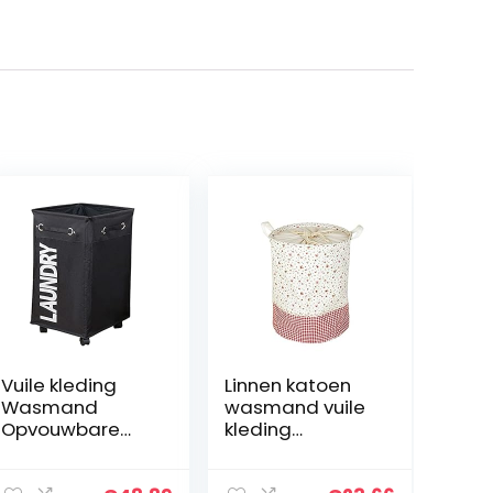
Vuile kleding
Linnen katoen
Wasmand
wasmand vuile
Opvouwbare
kleding
opbergmand
opbergmand
met wiel for
for grote