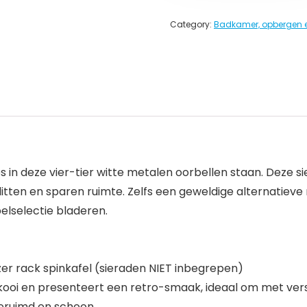
Category:
Badkamer, opbergen 
 in deze vier-tier witte metalen oorbellen staan. Deze
klitten en sparen ruimte. Zelfs een geweldige alternatiev
elselectie bladeren.
zer rack spinkafel (sieraden NIET inbegrepen)
gelkooi en presenteert een retro-smaak, ideaal om met ver
geruimd en schoon.