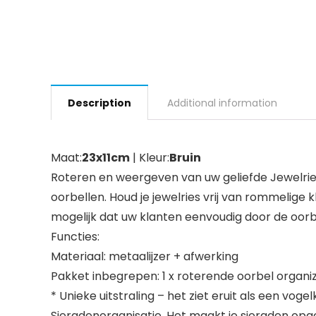
Description
Additional information
Maat:
23x11cm
| Kleur:
Bruin
Roteren en weergeven van uw geliefde Jewelries
oorbellen. Houd je jewelries vrij van rommelige 
mogelijk dat uw klanten eenvoudig door de oorb
Functies:
Materiaal: metaalijzer + afwerking
Pakket inbegrepen: 1 x roterende oorbel organi
* Unieke uitstraling – het ziet eruit als een vo
Sieradenorganisatie. Het maakt je sieraden op