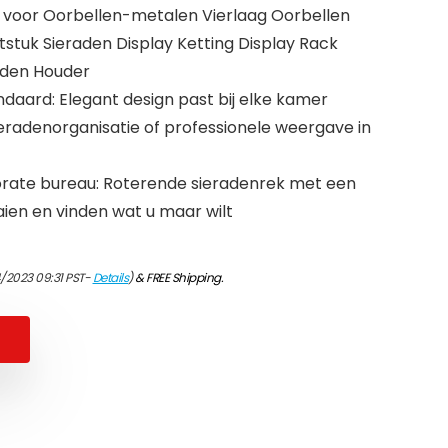
 voor Oorbellen-metalen Vierlaag Oorbellen
stuk Sieraden Display Ketting Display Rack
aden Houder
daard: Elegant design past bij elke kamer
sieradenorganisatie of professionele weergave in
ate bureau: Roterende sieradenrek met een
aaien en vinden wat u maar wilt
4/2023 09:31 PST-
Details
)
&
FREE Shipping
.