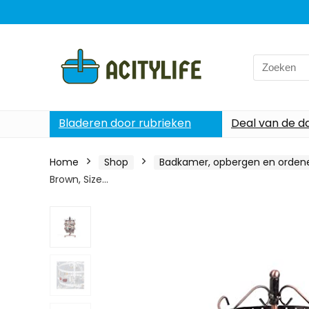
Search
for:
Bladeren door rubrieken
Deal van de d
Home
Shop
Badkamer, opbergen en orden
Brown, Size…