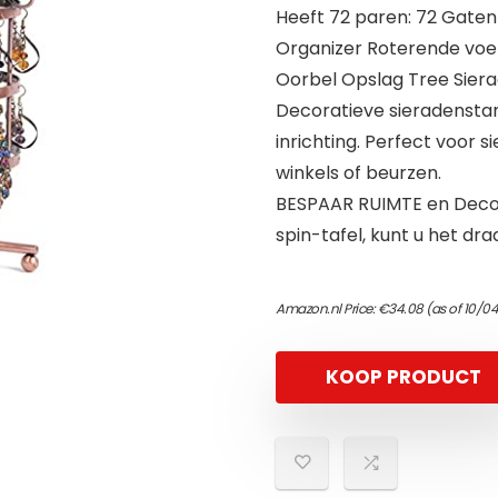
Heeft 72 paren: 72 Gaten
Organizer Roterende voet
Oorbel Opslag Tree Sier
Decoratieve sieradenstan
inrichting. Perfect voor 
winkels of beurzen.
BESPAAR RUIMTE en Decor
spin-tafel, kunt u het dr
Amazon.nl Price:
€
34.08
(as of 10/0
KOOP PRODUCT