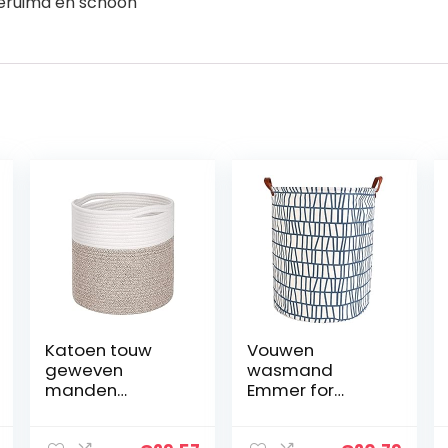
geruimd en schoon
Katoen touw
Vouwen
geweven
wasmand
manden
Emmer for
huishoudelijke
opbergmand
bloem pot
vuile kleding