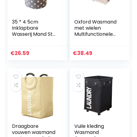
35 * 4 5cm
Oxford Wasmand
Inklapbare
met wielen
Wasserij Mand Ster
Multifunctionele
Patroon
hoek Slanke
Opslagmand
Wasserij Hemper
Grote
Vuile Kleding
€
26.59
€
38.49
Waterdichte
Opbergmand
Linnen Doek Thuis
Organizer
Kleding Opslag…
Container…
Draagbare
Vuile kleding
vouwen wasmand
Wasmand