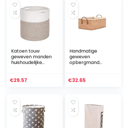
Katoen touw
Handmatige
geweven manden
geweven
huishoudelijke
opbergmand
bloem pot
Handgemaakte
badkamer
Wasserij Rieten
slaapkamer
Manden Sundries
€
29.57
€
32.65
wasmand
Organizer Kleding
opbergdoos
Container Decor
desktop plant
(Color…
organizer…