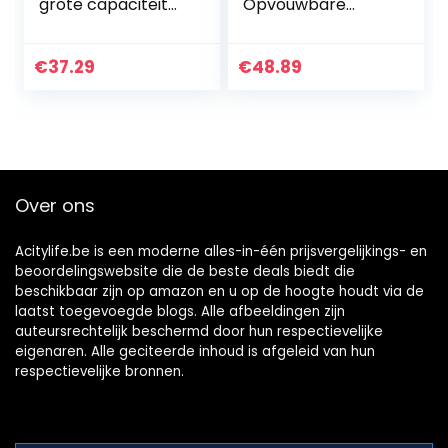
grote capaciteit
Opvouwbare
handvat
opbergmand met
waterdichte grote
wiel for kantoor
linnen opslag
Waterdichte
€
37.29
€
48.89
mand kleding
Oxford Badkamer
orgnizer bin
Wasserij Hempel
(Color…
(Color…
Over ons
Acitylife.be is een moderne alles-in-één prijsvergelijkings- en
beoordelingswebsite die de beste deals biedt die
beschikbaar zijn op amazon en u op de hoogte houdt via de
laatst toegevoegde blogs. Alle afbeeldingen zijn
auteursrechtelijk beschermd door hun respectievelijke
eigenaren. Alle geciteerde inhoud is afgeleid van hun
respectievelijke bronnen.