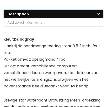
Description
Additional information
Kleur:
Dark gray
Dankzij de handmatige meting staat 0,5-1 inch-fout
toe.
Pakket omvat: opslagmand * 1pc
Let op: omdat verschillende computers
verschillende kleuren weergeven, kan de kleur van
het werkelijke item enigszins afwijken van het
bovenstaande beeld.Bedankt voor uw begrip.
Stevige stof waterdicht.Drawstring Mesh-afdekking
houdt spullen in de wasbeurt, schoon en opgeruimd.