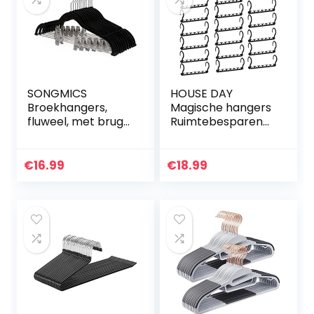
SONGMICS
HOUSE DAY
Broekhangers,
Magische hangers
fluweel, met brug
Ruimtebesparend
en clips, pak
e kleerhangers
hanger, dun,
Organizer Smart
antislip,
Closet
€
16.99
€
18.99
ruimtebesparend,
Ruimtebesparend
360 ° draaibare
met stevig plastic
haak…
voor…