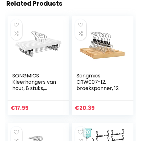
Related Products
SONGMICS
Songmics
Kleerhangers van
CRW007-12,
hout, 8 stuks,
broekspanner, 12
broekhangers,
stuks,
voor broeken en
kledinghanger van
rokken, antislip,
hout, antislip,
€
17.99
€
20.39
van Sema-hout,
verchroomde
met draaibare…
haken, 360 graden
draaibaar…