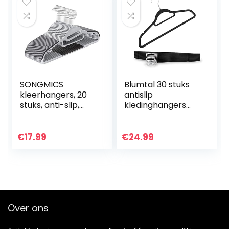
SONGMICS
Blumtal 30 stuks
kleerhangers, 20
antislip
stuks, anti-slip,
kledinghangers
premium kwaliteit,
fluweel –
duurzaam en dun,
ruimtebesparende
0,5 cm dik,
hangers,
€
17.99
€
24.99
ruimtebesparend,
broekhangers,
sterk…
jashangers,
kleerhanger…
Over ons