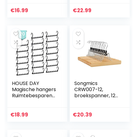
hanger, dun,
(Pakket van 50) –
antislip,
Slipvaste Fluwelen
€
16.99
€
22.99
ruimtebesparend,
Kledinghangers
360 ° draaibare
voor Intensief…
haak…
HOUSE DAY
Songmics
Magische hangers
CRW007-12,
Ruimtebesparend
broekspanner, 12
e kleerhangers
stuks,
Organizer Smart
kledinghanger van
Closet
hout, antislip,
€
18.99
€
20.39
Ruimtebesparend
verchroomde
met stevig plastic
haken, 360 graden
voor…
draaibaar…