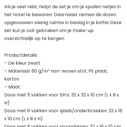
Als je veel reist, helpt de set je om je spullen netjes in
het hotel te bewaren. Daarnaast nemen de dozen
opgevouwen weinig ruimte in beslag in je koffer.Deze
set kun je ook gebruiken om je make-up
overzichtelijk op te bergen.
Productdetails:
– De kleur zwart
– Materiaal: 80 g/m² non-woven stof, PE plaat,
karton
– Maat:
Doos met 5 vakken voor bh’s: 32 x 32 x 10 cm (L x B x
H)
Doos met 6 vakken voor sjaals/onderbroeken: 32 x 16
x 10 cm (L x B x H)
Doos met 8 vakken voor stropdassen: 32 x 16 x 10 cm