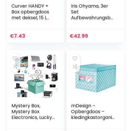
Curver HANDY +
Iris Ohyama, 3er
Box opbergdoos
Set
met deksel, 15 l,
Aufbewahrungsbo
transparant/grijs,
xen, DIY, 50 L, mit
39 x 29 x 20 cm
Verschlussclips,
stapelbar, Garage
€
7.43
€
42.99
– Power Box SK-
450 – Schwarz
Mystery Box,
mDesign –
Mystery Box
Opbergdoos –
Electronics, Lucky
kledingkastorganiz
Boxes Mystery
er/opbergbox –
Blind Box, super
groot/stof/kubusv