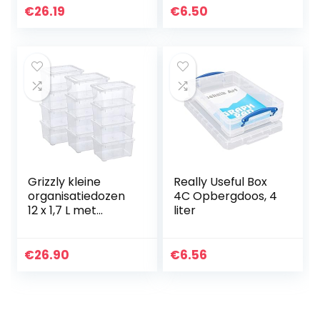
voordelig,
ormig/voor een
€
26.19
€
6.50
willekeurige stijl,
netjes opgeruimd
hartslag…
huis – turkoois…
Grizzly kleine
Really Useful Box
organisatiedozen
4C Opbergdoos, 4
12 x 1,7 L met
liter
transparant
deksel –
transparante
€
26.90
€
6.56
boxen stapelbaar
met ventilatie