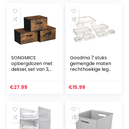
levensmiddelen…
SONGMICS
Goodma 7 stuks
opbergdozen met
gemengde maten
deksel, set van 3,
rechthoekige lege
opvouwbare
mini doorzichtige
stoffen dozen,
plastic organizer
voor kleding en
opbergdoos
€
27.99
€
15.99
speelgoed, 40 x 30
containers met…
x 25 cm, niet…