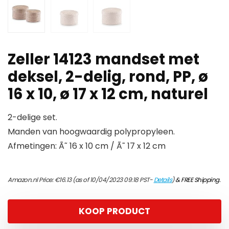
Zeller 14123 mandset met
deksel, 2-delig, rond, PP, ø
16 x 10, ø 17 x 12 cm, naturel
2-delige set.
Manden van hoogwaardig polypropyleen.
Afmetingen: Ã˜ 16 x 10 cm / Ã˜ 17 x 12 cm
Amazon.nl Price:
€
16.13
(as of 10/04/2023 09:18 PST-
Details
)
&
FREE Shipping
.
KOOP PRODUCT