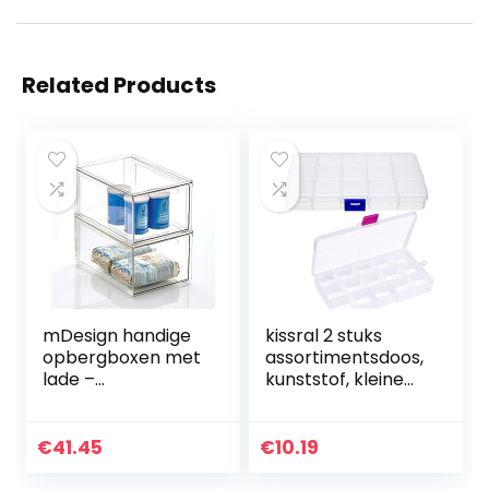
Related Products
mDesign handige
kissral 2 stuks
opbergboxen met
assortimentsdoos,
lade –
kunststof, kleine
kunststoffen
sorteerdozen voor
opbergdoos voor
kleine onderdelen,
etenswaren –
transparante
€
41.45
€
10.19
handige lade doos
opbergdoos met…
voor