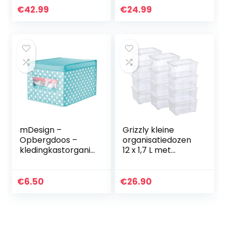
stapelbar, Garage
handgrepen, 40 x
€
42.99
€
24.99
– Power Box SK-
30 x 25 cm, linnen
450 – Schwarz
look, grijs…
mDesign –
Grizzly kleine
Opbergdoos –
organisatiedozen
kledingkastorganiz
12 x 1,7 L met
er/opbergbox –
transparant
groot/stof/kubusv
deksel –
ormig/voor een
transparante
€
6.50
€
26.90
netjes opgeruimd
boxen stapelbaar
huis – turkoois…
met ventilatie