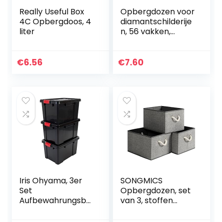
Really Useful Box
Opbergdozen voor
4C Opbergdoos, 4
diamantschilderije
liter
n, 56 vakken,
transparante
kunststof,
bewaardoos voor
€
6.56
€
7.60
diamantborduurw
erk/kralen…
Iris Ohyama, 3er
SONGMICS
Set
Opbergdozen, set
Aufbewahrungsbo
van 3, stoffen
xen, DIY, 50 L, mit
dozen zonder
Verschlussclips,
deksel, met