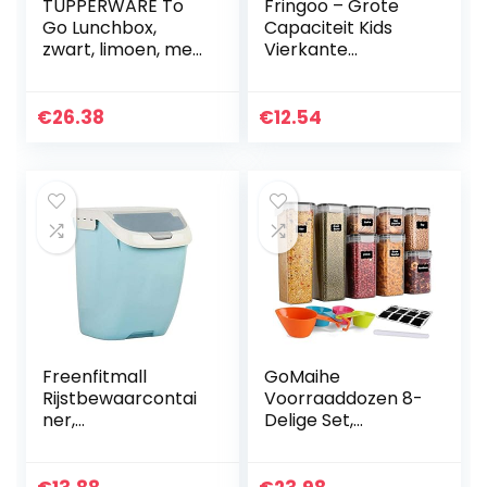
TUPPERWARE To
Fringoo – Grote
Go Lunchbox,
Capaciteit Kids
zwart, limoen, met
Vierkante
scheiding,
Lunchtas | Kleine
brooddoos,
Koeltas Kids
sandwich doos
Lunchbox | Perfect
€
26.38
€
12.54
als School Lunch
Bag voor…
Freenfitmall
GoMaihe
Rijstbewaarcontai
Voorraaddozen 8-
ner,
Delige Set,
levensmiddelen-
Opbergdoos,
opbergdoos,
Keuken, luchtdicht,
vochtbestendig,
Plastic met Deksel,