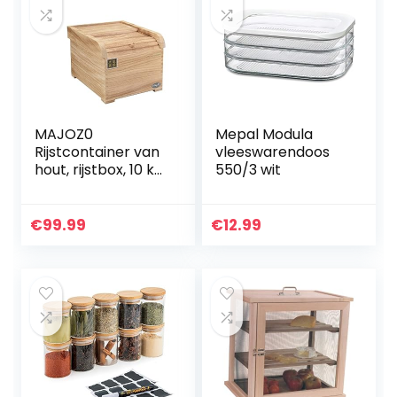
MAJOZ0
Mepal Modula
Rijstcontainer van
vleeswarendoos
hout, rijstbox, 10 kg
550/3 wit
rijstbox, rijst
verzegeld,
opslagplaats
€
99.99
€
12.99
rijstcontainer met
maatbeker