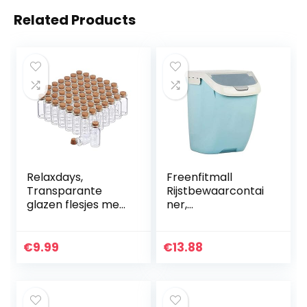
Related Products
Relaxdays,
Freenfitmall
Transparante
Rijstbewaarcontai
glazen flesjes met
ner,
kurk, 60 stuks,
levensmiddelen-
mini-flesjes voor
opbergdoos,
olie, specerijen,
vochtbestendig,
€
9.99
€
13.88
kruiden, zand, 10
verzegelde doos
ml…
(M-1 stuk, blauw)