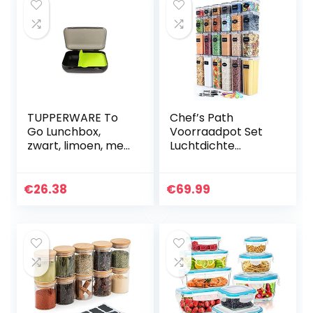
TUPPERWARE To
Chef’s Path
Go Lunchbox,
Voorraadpot Set
zwart, limoen, met
Luchtdichte
scheiding,
Voorraaddozen –
brooddoos,
24 ST –
sandwich doos
Voorraadpotten &
€
26.38
€
69.99
Bewaarpotten –
BPA-Vrij Plastic…