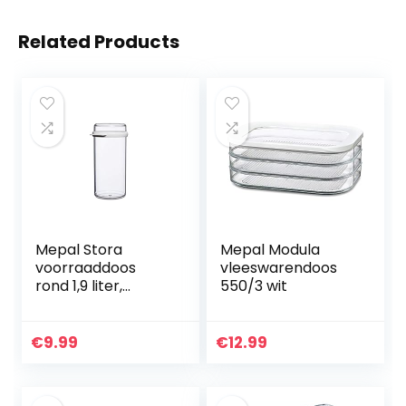
Related Products
Mepal Stora
Mepal Modula
voorraaddoos
vleeswarendoos
rond 1,9 liter,
550/3 wit
SAN/TPE, wit met
afdichtring, 13,4 x
12 x 24 cm, BPA-
€
9.99
€
12.99
vrij…