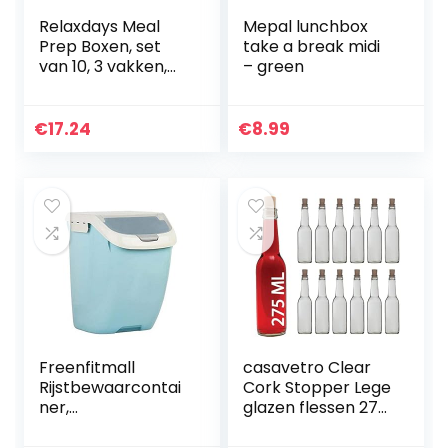
Relaxdays Meal
Mepal lunchbox
Prep Boxen, set
take a break midi
van 10, 3 vakken,
– green
1000 ml,
magnetronbesten
dig, kunststof
€
17.24
€
8.99
voedselbox met
deksel, zwart
Freenfitmall
casavetro Clear
Rijstbewaarcontai
Cork Stopper Lege
ner,
glazen flessen 275
levensmiddelen-
ml – Herbruikbare
opbergdoos,
navulbare