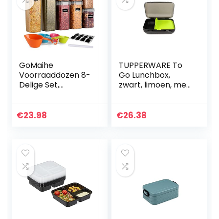
GoMaihe
TUPPERWARE To
Voorraaddozen 8-
Go Lunchbox,
Delige Set,
zwart, limoen, met
Opbergdoos,
scheiding,
Keuken, luchtdicht,
brooddoos,
Plastic met Deksel,
sandwich doos
€
23.98
€
26.38
Voorraadpotten
voor Het
Bewaren…