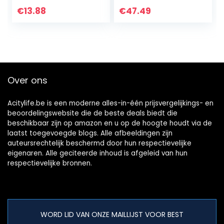
vochtbestendig,
kurkdeksels – Air-
€
13.88
€
47.49
verzegelde doos
Tight voor Sloe
(M-1 stuk, blauw)
Gin…
Over ons
Acitylife.be is een moderne alles-in-één prijsvergelijkings- en
beoordelingswebsite die de beste deals biedt die
beschikbaar zijn op amazon en u op de hoogte houdt via de
laatst toegevoegde blogs. Alle afbeeldingen zijn
auteursrechtelijk beschermd door hun respectievelijke
eigenaren. Alle geciteerde inhoud is afgeleid van hun
respectievelijke bronnen.
WORD LID VAN ONZE MAILLIJST VOOR BEST