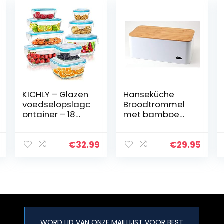
KICHLY – Glazen
Hanseküche
voedselopslagc
Broodtrommel
ontainer – 18
met bamboe
Stuks (9
snijplank,
Containers en 9
broodtrommel
Transparante
van metaal met
€
32.99
€
29.95
Deksels) –
veel ruimte en
Vaatwasmachin
houten deksel,
ebestendig…
broodtrommel
XL…
WORD LID VAN ONZE MAILLIJST VOOR BEST