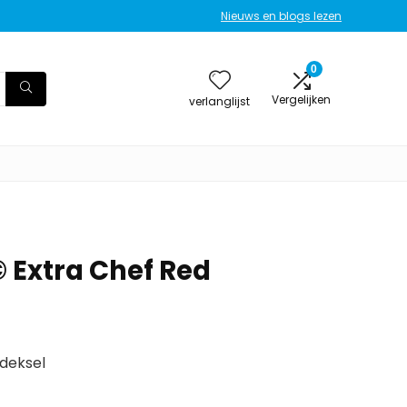
Nieuws en blogs lezen
0
Vergelijken
verlanglijst
Extra Chef Red
 deksel