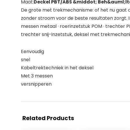
Maat:
Deckel PBT/ABS &middot; Beh&auml;lt
De grote met trekmechanisme: of het nu gaat om
zonder stroom voor de beste resultaten zorgt. Inc
messen metaal · roerinzetstuk POM · trechter PP ·
trechter snij-inzetstuk, deksel met trekmecha
Eenvoudig
snel
Kabeltrektechniek in het deksel
Met 3 messen
versnipperen
Related Products