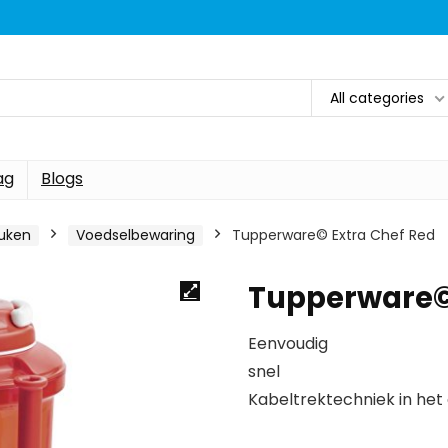
All categories
ag
Blogs
uken
Voedselbewaring
Tupperware© Extra Chef Red
Tupperware© 
Eenvoudig
snel
Kabeltrektechniek in het