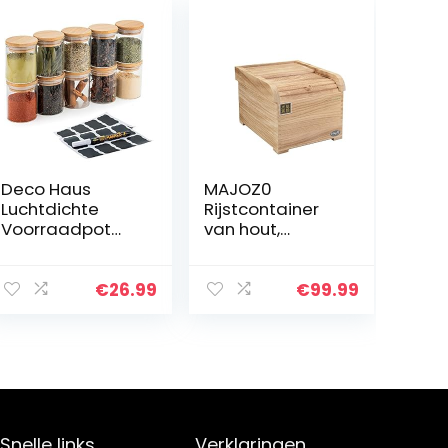
Deco Haus
MAJOZ0
Luchtdichte
Rijstcontainer
Voorraadpot
van hout,
met Bamboe
rijstbox, 10 kg
Deksels, Set van
rijstbox, rijst
10 Potten voor
verzegeld,
€
26.99
€
99.99
Specerijen,
opslagplaats
Suiker, Koffie,
rijstcontainer
Thee, Kruiden…
met maatbeker
Snelle links
Verklaringen