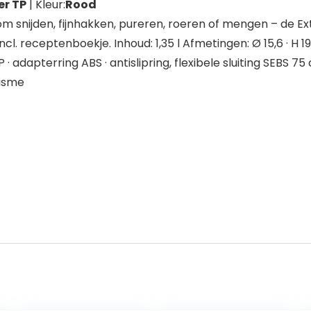
er TP
| Kleur:
Rood
 snijden, fijnhakken, pureren, roeren of mengen – de Ex
l. receptenboekje. Inhoud: 1,35 l Afmetingen: Ø 15,6 · H 1
 adapterring ABS · antislipring, flexibele sluiting SEBS 75
nisme