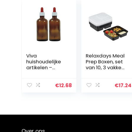
Viva
Relaxdays Meal
huishoudelijke
Prep Boxen, set
artikelen –
van 10, 3 vakken,
pipetfles van
1000 ml,
bruin glas, kleine
magnetronbest
glazen potten
endig, kunststof
€
12.68
€
17.24
als
voedselbox met
apothekersfless
deksel, zwart
en te vullen –
Made in…
Over ons