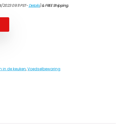
4/2023 09:11 PST-
Details
)
&
FREE Shipping
.
 in de keuken
,
Voedselbewaring