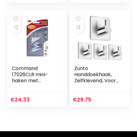
schroeven voor
roestvrij staal,
keuken
wandhaak,
badkamer…
badjashaak, voor…
Command
Zunto
17026CLR mini-
Handdoekhaak,
haken met
Zelfklevend, Voor
transparante
Badkamer En
strepen, 20 stuks
Keuken, 4 Stuks
€
24.33
€
29.75