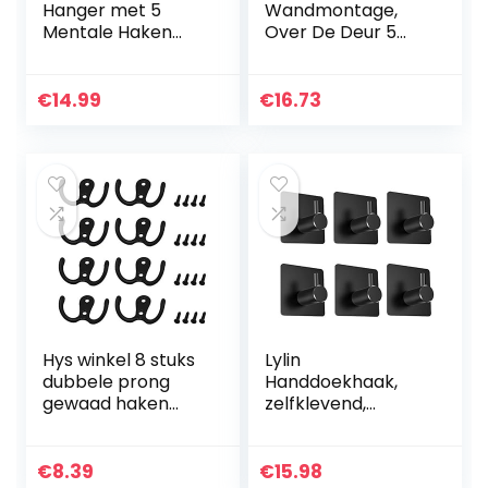
Hanger met 5
Wandmontage,
Mentale Haken
Over De Deur 5
Over de
Ringen Opknoping
Deurhanger voor
Caps
Badkamer
Organisatorhaak,
€
14.99
€
16.73
Haaklijst voor
Ponsvrije Jas Sjaals
Kleding, Handdoek,
Veelzijdige Haak
Tassen…
Voor…
Hys winkel 8 stuks
Lylin
dubbele prong
Handdoekhaak,
gewaad haken
zelfklevend,
dubbele kaphaken
bevestiging zonder
metalen
boren,
kapstokken met
waterbestendig,
€
8.39
€
15.98