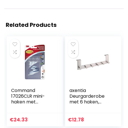
Related Products
Command
axentia
17026CLR mini-
Deurgarderobe
haken met
met 6 haken,
transparante
kledinghaken voor
strepen, 20 stuks
de deur zonder
boren, deurhaken
€
24.33
€
12.78
voor keuken,