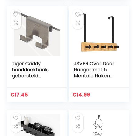
badkamer,
woonkamer en…
Tiger Caddy
JSVER Over Door
handdoekhaak,
Hanger met 5
geborsteld
Mentale Haken
roestvrij staal,
Over de
BxHxD: 7 x 5 x 3,5
Deurhanger voor
cm
Badkamer
€
17.45
€
14.99
Haaklijst voor
Kleding, Handdoek,
Tassen…