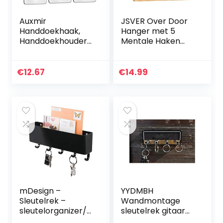
Auxmir
JSVER Over Door
Handdoekhaak,
Hanger met 5
Handdoekhouder
Mentale Haken
Muurhaken
Over de
Zelfklevende
Deurhanger voor
Haken van
Badkamer
€
12.67
€
14.99
Roestvrij Staal,
Haaklijst voor
Zonder Boren,
Kleding, Handdoek,
Ideaal voor
Tassen…
Badkamer…
mDesign –
YYDMBH
Sleutelrek –
Wandmontage
sleutelorganizer/sl
sleutelrek gitaar
eutelhouder – met
muziek