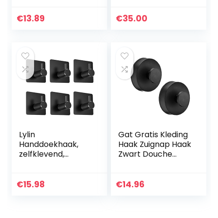
plastic
sleutelhanger
postbakje/modern
opslag muur
€
13.89
€
35.00
/wandmodel –
sleutelrek kleine
zwart
hal vintage
sleutelhanger
thuis…
Lylin
Gat Gratis Kleding
Handdoekhaak,
Haak Zuignap Haak
zelfklevend,
Zwart Douche
bevestiging zonder
Handdoeken
boren,
Houder Forf Home
waterbestendig,
Kamer Badkamer
€
15.98
€
14.96
roestvrij staal,
2 Stks Badkamer
wandhaak,
Haak
badjashaak, voor…