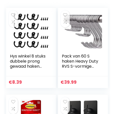
Hys winkel 8 stuks
Pack van 60 S
dubbele prong
haken Heavy Duty
gewaad haken
RVS S-vormige
dubbele kaphaken
haken voor
metalen
hangende hangers
kapstokken met
voor keuken,
€
8.39
€
39.99
schroeven voor
badkamer,
keuken
slaapkamer en
badkamer…
kantoor (3…