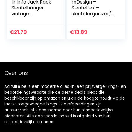
linlinfa Jack Rack
mDesign –
Sleutelhanger,
Sleutelrek –
vintage
sleutelorganizer/sl
gitaarversterker-
eutelhouder – met
sleutelhanger, set
plastic
met
postbakje/modern
€
21.70
€
13.89
sleutelhangers en
/wandmodel –
wandbevestiging
zwart
Over ons
Acitylife.be is een moderne alles-in-één prijsvergelijkings- en
beoordelingswebsite die de beste deals biedt die
beschikbaar zijn op amazon en u op de hoogte houdt via de
laatst toegevoegde blogs. Alle afbeeldingen zijn
auteursrechtelijk beschermd door hun respectievelijke
eigenaren. Alle geciteerde inhoud is afgeleid van hun
respectievelijke bronnen.