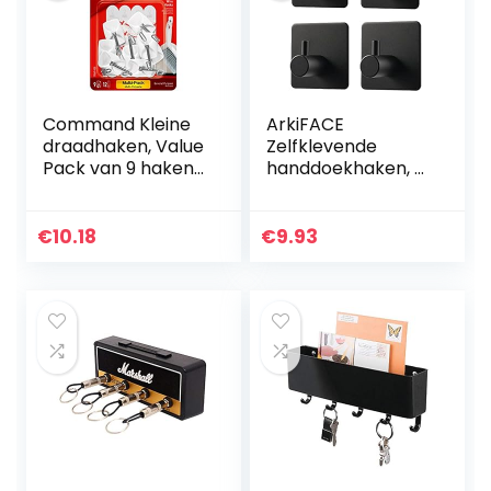
Command Kleine
ArkiFACE
draadhaken, Value
Zelfklevende
Pack van 9 haken
handdoekhaken, 4
en 12 Command
stuks badjashaken
Adhesive Strips,
haken wandhaken
geschikt voor het
roestvrij staal
€
10.18
€
9.93
ophangen van…
badkamer en
keuken…