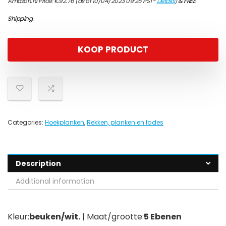
Amazon.nl Price:
€
92.76
(as of 10/04/2023 09:25 PST-
Details
)
&
FREE
Shipping
.
KOOP PRODUCT
Categories:
Hoekplanken
,
Rekken, planken en lades
Description
Additional information
Kleur:
beuken/wit.
| Maat/grootte:
5 Ebenen