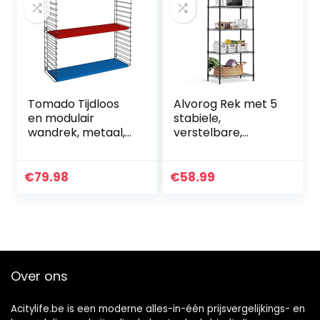
Tomado Tijdloos
Alvorog Rek met 5
en modulair
stabiele,
wandrek, metaal,
verstelbare,
tricolor, 70x21x68
metalen
cm
legplanken,
opslagruimte voor
€
79.98
€
58.99
keuken, kantoor,
garage,
badkamer…
Over ons
Acitylife.be is een moderne alles-in-één prijsvergelijkings- en