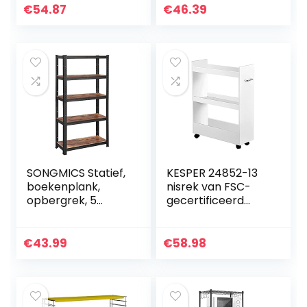
x 31,5 x 111 cm,
€
54.87
€
46.39
naturel BCB074N01
SONGMICS Statief,
KESPER 24852-13
boekenplank,
nisrek van FSC-
opbergrek, 5
gecertificeerd
planken,
spaanplaat, wit
keukenplank,
met melamine
plank, 150 x 75 x 30
gecoat/rek/rolrek
€
43.99
€
58.98
cm, tot 400 kg
draagvermogen…