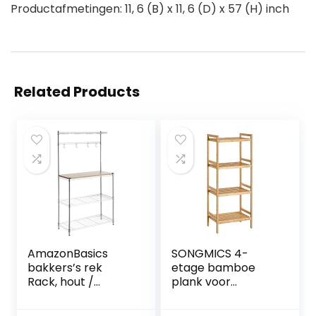
Productafmetingen: 11, 6 (B) x 11, 6 (D) x 57 (H) inch
Related Products
AmazonBasics
SONGMICS 4-
bakkers’s rek
etage bamboe
Rack, hout /
plank voor
chroom
badkamer, keuken
en slaapkamer, 45