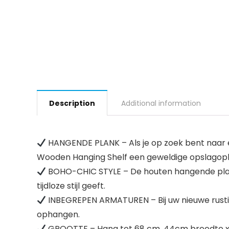
Description
Additional information
HANGENDE PLANK – Als je op zoek bent naar een
Wooden Hanging Shelf een geweldige opslagoploss
BOHO-CHIC STYLE – De houten hangende plan
tijdloze stijl geeft.
INBEGREPEN ARMATUREN – Bij uw nieuwe rustie
ophangen.
GROOTTE – Hang tot 68 cm. 44cm breedte x 1