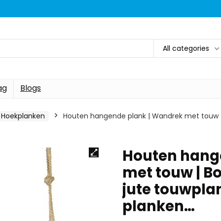
All categories
ag
Blogs
Hoekplanken
Houten hangende plank | Wandrek met touw | B
Houten hang
met touw | Bo
jute touwpla
planken…