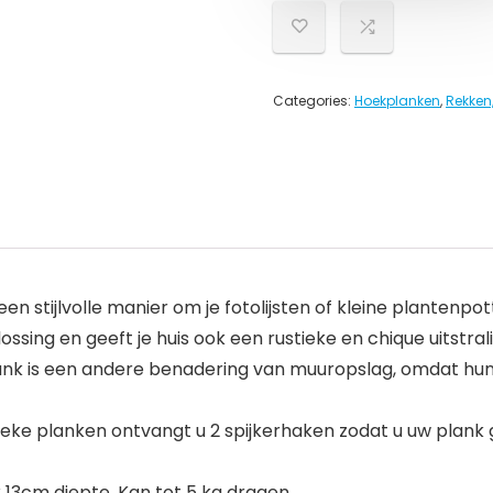
Categories:
Hoekplanken
,
Rekken
 stijlvolle manier om je fotolijsten of kleine plantenpott
ing en geeft je huis ook een rustieke en chique uitstrali
k is een andere benadering van muuropslag, omdat hun
ke planken ontvangt u 2 spijkerhaken zodat u uw plank 
3cm diepte. Kan tot 5 kg dragen.