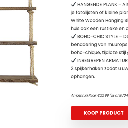
HANGENDE PLANK – Als j
je fotolijsten of kleine p
White Wooden Hanging She
huis ook een rustieke en c
BOHO-CHIC STYLE – De
benadering van muuropsl
boho-chique, tijdloze stijl
INBEGREPEN ARMATUREN 
2 spijkerhaken zodat u u
ophangen.
Amazon.nl Price:
€
22.99
(as of 10/0
KOOP PRODUCT