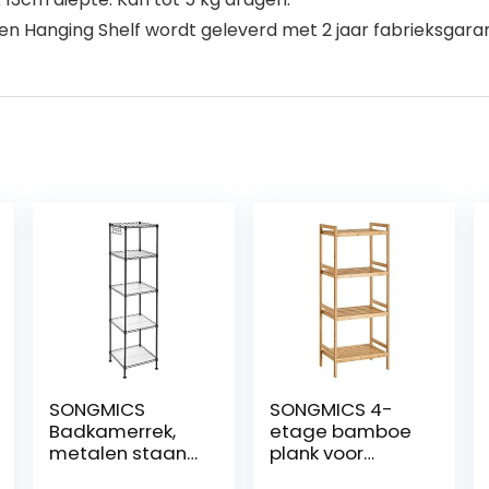
 Hanging Shelf wordt geleverd met 2 jaar fabrieksgaran
SONGMICS
SONGMICS 4-
Badkamerrek,
etage bamboe
metalen staand
plank voor
rek, robuust, tot
badkamer,