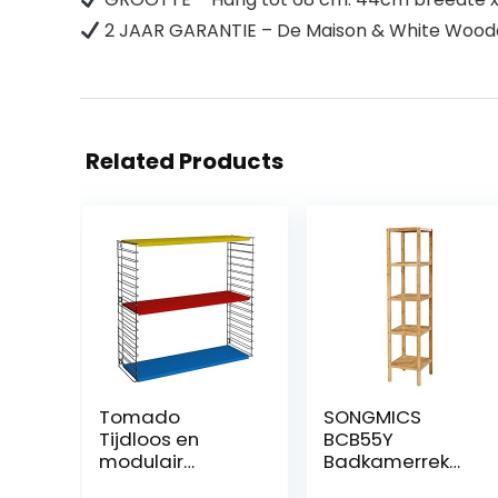
2 JAAR GARANTIE – De Maison & White Wooden
Related Products
Tomado
SONGMICS
Tijdloos en
BCB55Y
modulair
Badkamerrek
wandrek,
met 5