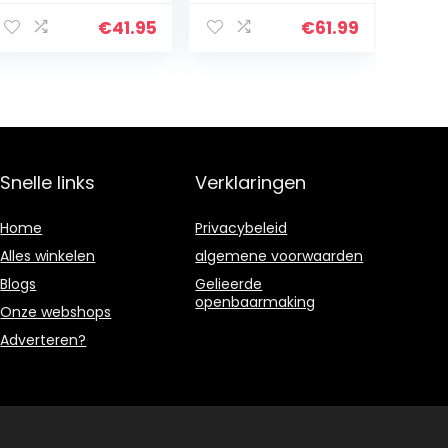
badkamer, hal
en woonkamer,
€
41.95
€
61.99
opbergruimte,
HxBxD: 50 x 50 x
15 cm…
Snelle links
Verklaringen
Home
Privacybeleid
Alles winkelen
algemene voorwaarden
Blogs
Gelieerde
openbaarmaking
Onze webshops
Adverteren?