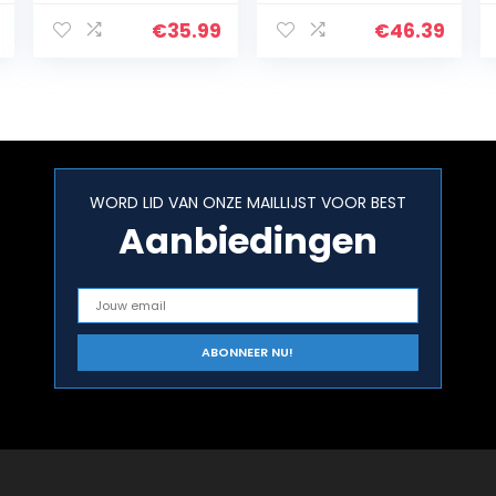
100 kg
keuken en
belastbaar, met
slaapkamer, 45
€
35.99
€
46.39
5 PP-platen,
x 31,5 x 111 cm,
met
naturel
uitneembare
BCB074N01
haken, 30 x…
WORD LID VAN ONZE MAILLIJST VOOR BEST
Aanbiedingen