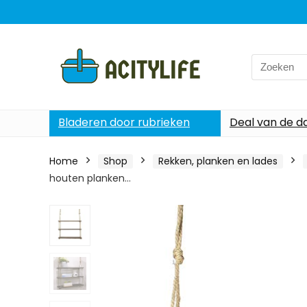
Search
for:
Bladeren door rubrieken
Deal van de d
Home
Shop
Rekken, planken en lades
houten planken…