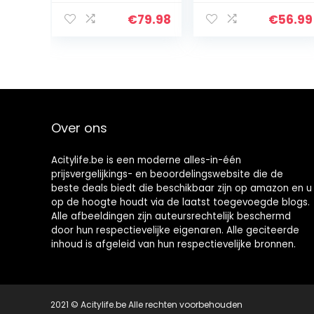
metaal, tricolor,
verdiepingen
70x21x68 cm
van bamboe,
€
79.98
€
56.99
staand rek,
keukenrek, 33 x
33 x 146 cm,
smal voor
nauwe…
Over ons
Acitylife.be is een moderne alles-in-één
prijsvergelijkings- en beoordelingswebsite die de
beste deals biedt die beschikbaar zijn op amazon en u
op de hoogte houdt via de laatst toegevoegde blogs.
Alle afbeeldingen zijn auteursrechtelijk beschermd
door hun respectievelijke eigenaren. Alle geciteerde
inhoud is afgeleid van hun respectievelijke bronnen.
2021 © Acitylife.be Alle rechten voorbehouden