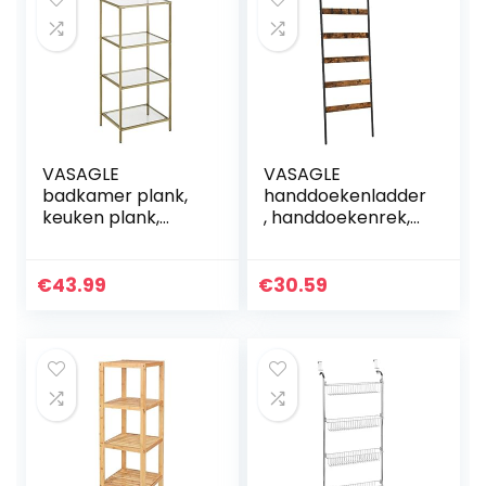
VASAGLE
VASAGLE
badkamer plank,
handdoekenladder
keuken plank,
, handdoekenrek,
vloerplank, hal
ladderrek, leunrek
plank, plant plank
met 5 sporten, 65
met 4 planken
cm breed, schuin,
€
43.99
€
30.59
gemaakt van
voor handdoeken,
gehard glas…
sjaals…