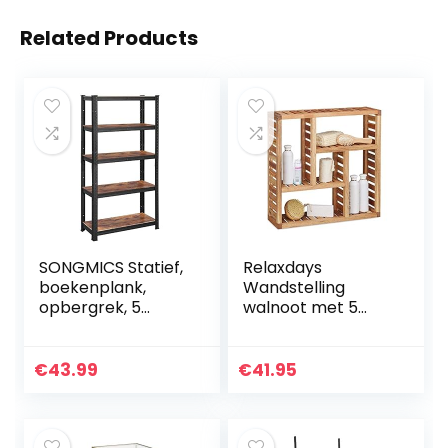
Related Products
SONGMICS Statief,
Relaxdays
boekenplank,
Wandstelling
opbergrek, 5
walnoot met 5
planken,
vakken, voor
keukenplank,
badkamer, hal en
plank, 150 x 75 x 30
woonkamer,
€
43.99
€
41.95
cm, tot 400 kg
opbergruimte,
draagvermogen…
HxBxD: 50 x 50 x 15
cm…