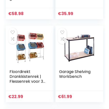
spaanplaat, wit
rek, robuust, tot
met melamine
100 kg belastbaar,
gecoat/rek/rolrek
met 5 PP-platen,
€
58.98
€
35.99
met uitneembare
haken, 30 x…
Floordirekt
Garage Shelving
Drankkistenrek |
Workbench
Flessenrek voor 3
kratten, 42 x 37 x
128 cm | Dikte: 8
mm | wit
€
22.99
€
61.99