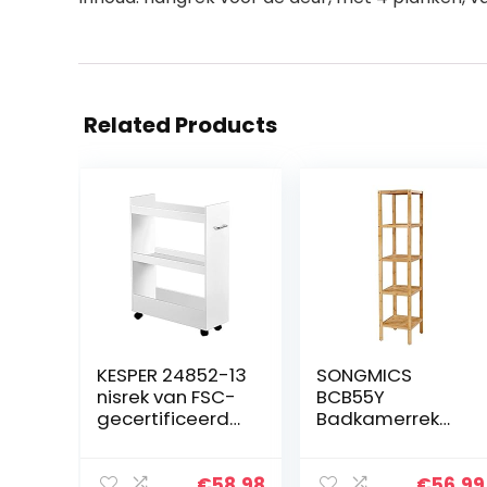
Related Products
KESPER 24852-13
SONGMICS
nisrek van FSC-
BCB55Y
gecertificeerd
Badkamerrek
spaanplaat, wit
met 5
met melamine
verdiepingen
gecoat/rek/rolr
van bamboe,
€
58.98
€
56.99