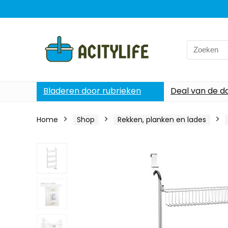
Search
for:
Bladeren door rubrieken
Deal van de d
Home
Shop
Rekken, planken en lades