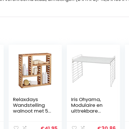
Relaxdays
Iris Ohyama,
Wandstelling
Modulaire en
walnoot met 5
uittrekbare
vakken, voor
plank, onder
badkamer, hal
gootsteen, 1
en woonkamer,
niveau,
€
41.95
€
30.86