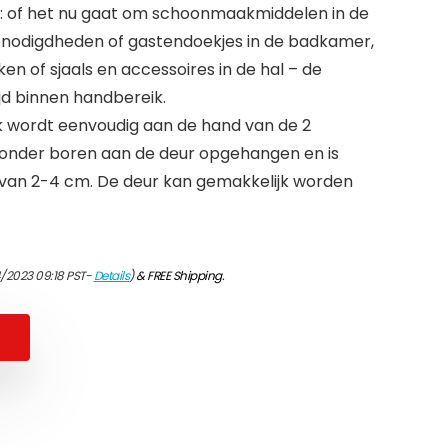
n: of het nu gaat om schoonmaakmiddelen in de
nodigdheden of gastendoekjes in de badkamer,
en of sjaals en accessoires in de hal – de
ijd binnen handbereik.
k wordt eenvoudig aan de hand van de 2
onder boren aan de deur opgehangen en is
 van 2-4 cm. De deur kan gemakkelijk worden
4/2023 09:18 PST-
Details
)
&
FREE Shipping
.