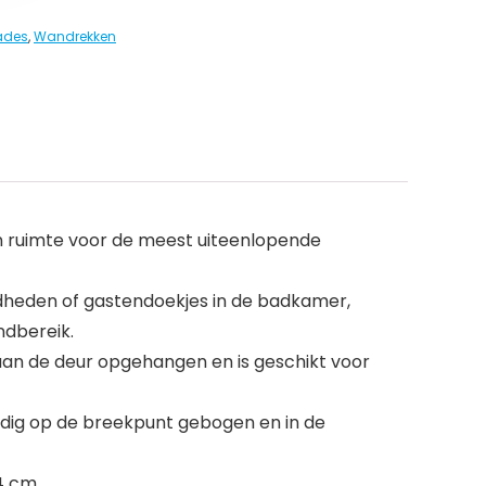
lades
,
Wandrekken
n ruimte voor de meest uiteenlopende
dheden of gastendoekjes in de badkamer,
ndbereik.
an de deur opgehangen en is geschikt voor
dig op de breekpunt gebogen en in de
4 cm.