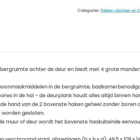
Categories:
Rekken, planken en 
 opbergruimte achter de deur en biedt met 4 grote mande
schoonmaakmiddelen in de bergruimte, badkamerbenodig
ires in de hal – de deurplank houdt alles altijd binnen ha
 de hand van de 2 bovenste haken geheel zonder boren a
k worden gesloten.
de muur of deur wordt het bovenste haakuiteinde eenvou
 verchroomd staal, afmetingen (b x h x d): 49,5 x 109 x 1