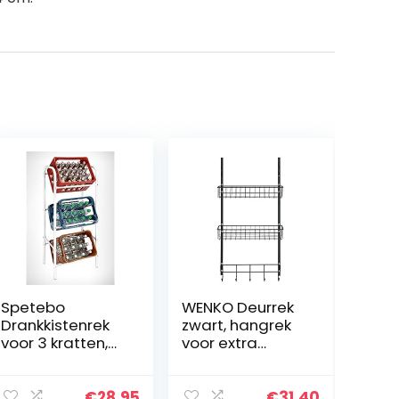
Spetebo
WENKO Deurrek
Drankkistenrek
zwart, hangrek
voor 3 kratten,
voor extra
wit, kastrek,
opbergruimte
kaststandaard
€
28.95
€
31.40