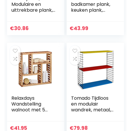
Modulaire en
badkamer plank,
uittrekbare plank,
keuken plank,
onder gootsteen, 1
vloerplank, hal
niveau,
plank, plant plank
uitschuifbaar 42 –
met 4 planken
€
30.86
€
43.99
70 cm, 5
gemaakt van
verwijderbare
gehard glas…
bladen…
Relaxdays
Tomado Tijdloos
Wandstelling
en modulair
walnoot met 5
wandrek, metaal,
vakken, voor
tricolor, 70x21x68
badkamer, hal en
cm
woonkamer,
€
41.95
€
79.98