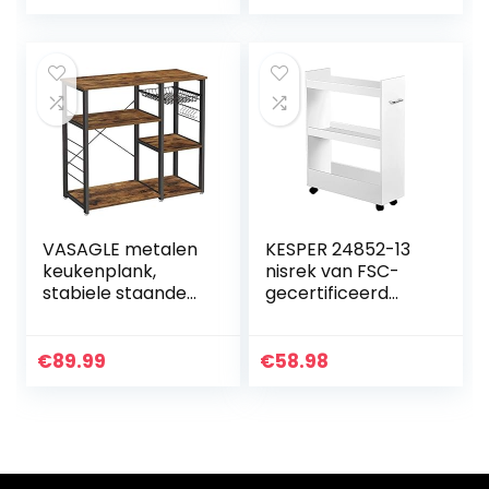
opbergruimte,
HxBxD: 50 x 50 x 15
cm…
VASAGLE metalen
KESPER 24852-13
keukenplank,
nisrek van FSC-
stabiele staande
gecertificeerd
plank,
spaanplaat, wit
plaatsbesparende
met melamine
magnetronplank
gecoat/rek/rolrek
€
89.99
€
58.98
met stalen frame
en draadmand,
met…