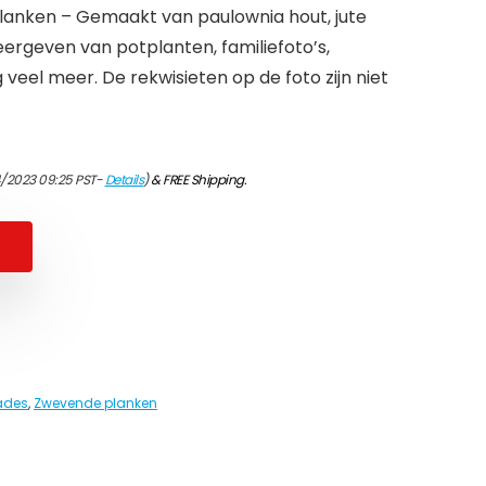
lanken – Gemaakt van paulownia hout, jute
ergeven van potplanten, familiefoto’s,
eel meer. De rekwisieten op de foto zijn niet
4/2023 09:25 PST-
Details
)
&
FREE Shipping
.
lades
,
Zwevende planken