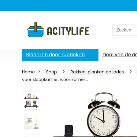
Search
for:
Bladeren door rubrieken
Deal van de d
Home
Shop
Rekken, planken en lades
voor slaapkamer, woonkamer…