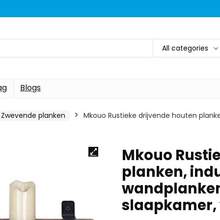
All categories
ag
Blogs
Zwevende planken
Mkouo Rustieke drijvende houten plank
Mkouo Rustie
planken, indu
wandplanken
slaapkamer