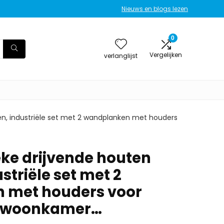
Nieuws en blogs lezen
0
Vergelijken
verlanglijst
en, industriële set met 2 wandplanken met houders
ke drijvende houten
striële set met 2
 met houders voor
, woonkamer…