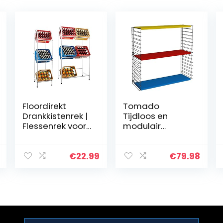
Floordirekt
Tomado
Drankkistenrek |
Tijdloos en
Flessenrek voor
modulair
3 kratten, 42 x
wandrek,
37 x 128 cm |
metaal, tricolor,
Dikte: 8 mm | wit
70x21x68 cm
€
22.99
€
79.98