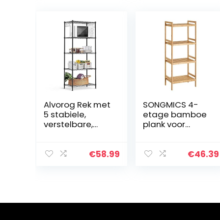
Alvorog Rek met
SONGMICS 4-
5 stabiele,
etage bamboe
verstelbare,
plank voor
metalen
badkamer,
legplanken,
keuken en
opslagruimte
slaapkamer, 45
€
58.99
€
46.39
voor keuken,
x 31,5 x 111 cm,
kantoor, garage,
naturel
badkamer…
BCB074N01