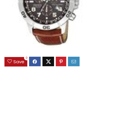
0
Save