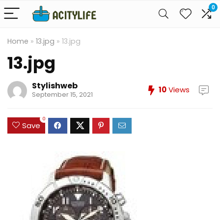
0
Home
»
13.jpg
»
13.jpg
13.jpg
Stylishweb
10
Views
September 15, 2021
0
Save