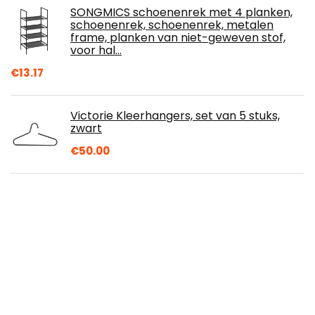
SONGMICS schoenenrek met 4 planken,
schoenenrek, schoenenrek, metalen
frame, planken van niet-geweven stof,
voor hal…
€
13.17
Victorie Kleerhangers, set van 5 stuks,
zwart
€
50.00
Rechberger 4418/1 mand met handvat
€
22.63
Simple Modern 470mL (16oz) Classic
Reismok Tumbler met 2 deksels:
herbruikbaar rietje en klep - kolf koffie
bier…