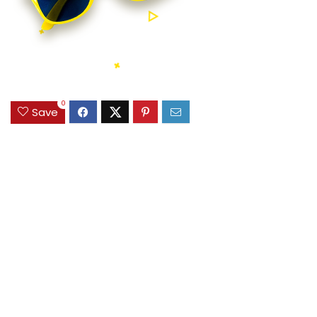
0
Save