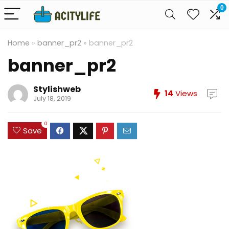
0
Home
»
banner_pr2
»
banner_pr2
banner_pr2
Stylishweb
14
Views
July 18, 2019
0
Save