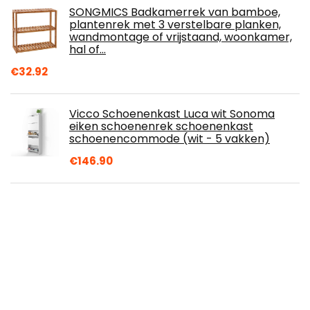
SONGMICS Badkamerrek van bamboe,
plantenrek met 3 verstelbare planken,
wandmontage of vrijstaand, woonkamer,
hal of…
€
32.92
Vicco Schoenenkast Luca wit Sonoma
eiken schoenenrek schoenenkast
schoenencommode (wit - 5 vakken)
€
146.90
Amazon Basics Kledinghanger, zacht,
zwart, set van 50
€
18.41
Curver afvalemmer met schommeldeksel
15 l in zwart/grijs, plastic, 30,6 x 244,8 x 41,8
cm