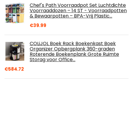
Chef's Path Voorraadpot Set Luchtdichte
Voorraaddozen – 14 ST - Voorraadpotten
& Bewaarpotten – BPA-Vrij Plastic…
€
39.99
COLiJOL Boek Rack Boekenkast Boek
Organizer Opbergplank 360-graden
Roterende Boekenplank Grote Ruimte
Storag voor Office…
€
584.72
Geen Punch Bad Planken, 1 stks
Verstelbare Badkamer Pole Caddy
Douche Plank Organizer voor Douchekop
Shampoo Badkamer…
€
5.41
Amazon Basics Kledinghanger, zacht,