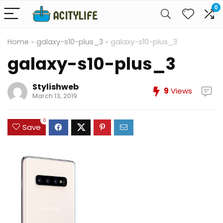
0
Home
»
galaxy-s10-plus_3
»
galaxy-s10-plus_3
galaxy-s10-plus_3
Stylishweb
9
Views
March 13, 2019
0
Save