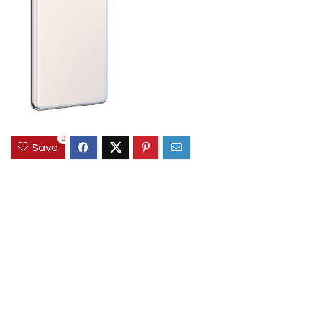
0
Save