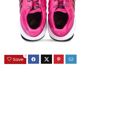
0
Save