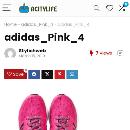
0
Home
»
adidas_Pink_4
»
adidas_Pink_4
adidas_Pink_4
Stylishweb
7
Views
March 15, 2019
0
Save