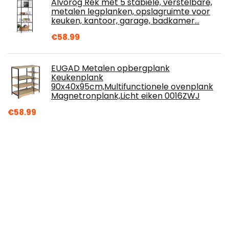
Alvorog Rek met 5 stabiele, verstelbare,
metalen legplanken, opslagruimte voor
keuken, kantoor, garage, badkamer…
€
58.99
EUGAD Metalen opbergplank
Keukenplank
90x40x95cm,Multifunctionele ovenplank
Magnetronplank,Licht eiken 0016ZWJ
€
58.99
Umbra Floralink wandvazen, Wit, Set van 3
€
29.25
WQU Sleutelhouder voor
gitaarsleutelhanger, voor wandmontage,
met 4 sleutelhangers met gitaarstekker