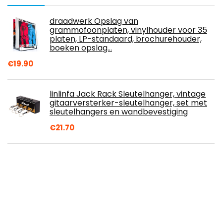
draadwerk Opslag van
grammofoonplaten, vinylhouder voor 35
platen, LP-standaard, brochurehouder,
boeken opslag…
€
19.90
linlinfa Jack Rack Sleutelhanger, vintage
gitaarversterker-sleutelhanger, set met
sleutelhangers en wandbevestiging
€
21.70
Amazon Basics Opbergunit met
schappen bestaande uit 6 kubussen,
zwart
€
30.71
Vintage kledinghaken, 10 stuks