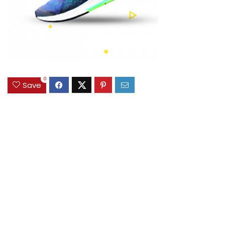
0
Save