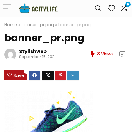
0
Home
»
banner_pr.png
»
banner_pr.png
banner_pr.png
Stylishweb
8
Views
September 15, 2021
0
Save