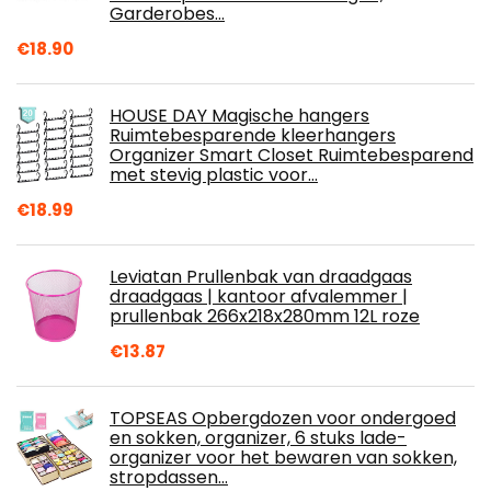
Garderobes…
€
18.90
HOUSE DAY Magische hangers
Ruimtebesparende kleerhangers
Organizer Smart Closet Ruimtebesparend
met stevig plastic voor…
€
18.99
Leviatan Prullenbak van draadgaas
draadgaas | kantoor afvalemmer |
prullenbak 266x218x280mm 12L roze
€
13.87
TOPSEAS Opbergdozen voor ondergoed
en sokken, organizer, 6 stuks lade-
organizer voor het bewaren van sokken,
stropdassen…