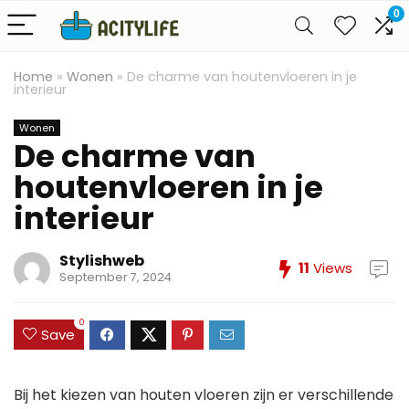
0
Home
»
Wonen
»
De charme van houtenvloeren in je
interieur
Wonen
De charme van
houtenvloeren in je
interieur
Stylishweb
11
Views
September 7, 2024
0
Save
Bij het kiezen van houten vloeren zijn er verschillende