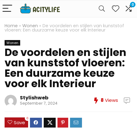
0
Home
»
Wonen
»
De voordelen en stijlen van kunststof
vloeren: Een duurzame keuze voor elk Interieur
Wonen
De voordelen en stijlen
van kunststof vloeren:
Een duurzame keuze
voor elk Interieur
Stylishweb
8
Views
September 7, 2024
0
Save