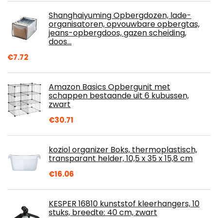
Shanghaiyuming Opbergdozen, lade-
organisatoren, opvouwbare opbergtas,
jeans-opbergdoos, gazen scheiding,
doos…
€
7.72
Amazon Basics Opbergunit met
schappen bestaande uit 6 kubussen,
zwart
€
30.71
koziol organizer Boks, thermoplastisch,
transparant helder, 10,5 x 35 x 15,8 cm
€
16.06
KESPER 16810 kunststof kleerhangers, 10
stuks, breedte: 40 cm, zwart