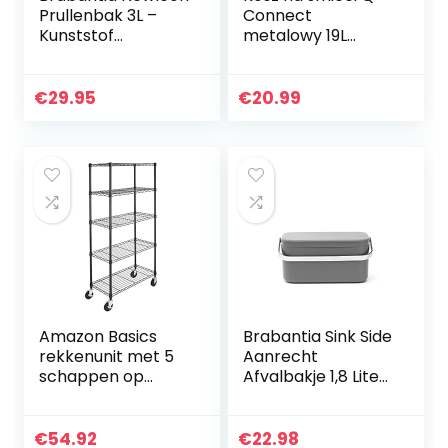
Prullenbak 3L –
Connect
Kunststof
metalowy 19L
Binnenemmer –
czarny
Matt Black
€
29.95
€
20.99
Amazon Basics
Brabantia Sink Side
rekkenunit met 5
Aanrecht
schappen op
Afvalbakje 1,8 Liter
wielen van 10 cm,
– Dark Grey
zwart
€
54.92
€
22.98