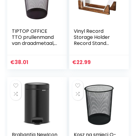
TIPTOP OFFICE
Vinyl Record
TTO prullenmand
Storage Holder
van draadmetaal,
Record Stand
12 liter, kunststof,
Album Opslag
zwart, medium
Display Stand-
Store en geschikt
€
38.01
€
22.99
voor maximaal 50
albums, dvd’s of…
Brabantia NewIcon
Kosz na smieci Q-