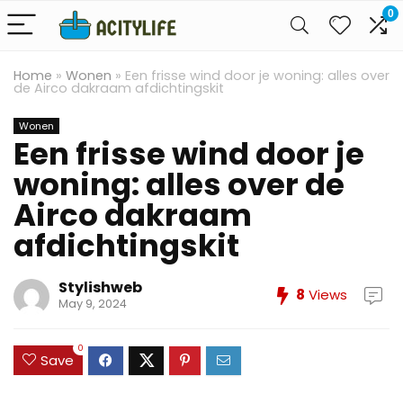
0
Home
»
Wonen
»
Een frisse wind door je woning: alles over
de Airco dakraam afdichtingskit
Wonen
Een frisse wind door je
woning: alles over de
Airco dakraam
afdichtingskit
Stylishweb
8
Views
May 9, 2024
0
Save