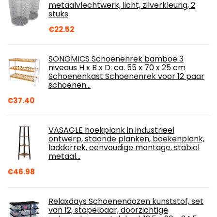
metaalvlechtwerk, licht, zilverkleurig, 2
stuks
€
22.52
SONGMICS Schoenenrek bamboe 3
niveaus H x B x D: ca. 55 x 70 x 25 cm
Schoenenkast Schoenenrek voor 12 paar
schoenen…
€
37.40
VASAGLE hoekplank in industrieel
ontwerp, staande planken, boekenplank,
ladderrek, eenvoudige montage, stabiel
metaal…
€
46.98
Relaxdays Schoenendozen kunststof, set
van 12, stapelbaar, doorzichtige