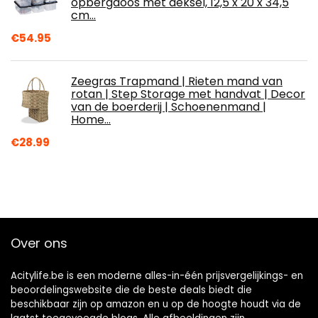
opbergdoos met deksel, 12,5 x 20 x 34,5
cm…
€
54.95
Zeegras Trapmand | Rieten mand van
rotan | Step Storage met handvat | Decor
van de boerderij | Schoenenmand |
Home…
€
28.99
Over ons
Acitylife.be is een moderne alles-in-één prijsvergelijkings- en
beoordelingswebsite die de beste deals biedt die
beschikbaar zijn op amazon en u op de hoogte houdt via de