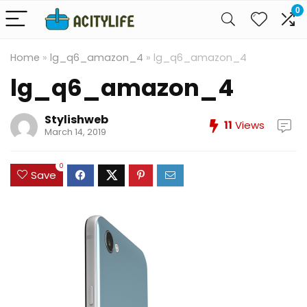
0
Home
»
lg_q6_amazon_4
»
lg_q6_amazon_4
lg_q6_amazon_4
Stylishweb
11
Views
March 14, 2019
0
Save