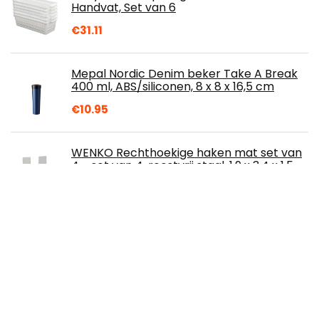
Handvat, Set van 6
€
31.11
Mepal Nordic Denim beker Take A Break
400 ml, ABS/siliconen, 8 x 8 x 16,5 cm
€
10.95
WENKO Rechthoekige haken mat set van
4 - set van 4, roestvrij staal, 1,9 x 3,4 x 1,5
cm, mat
€
3.91
Fringoo - Grote Capaciteit Kids Vierkante
Lunchtas | Kleine Koeltas Kids Lunchbox |
Perfect als School Lunch Bag voor…
€
12.54