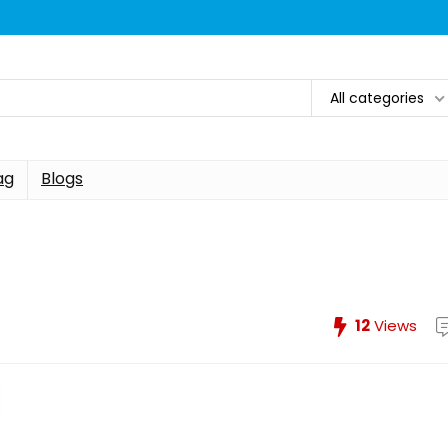
All categories
ag
Blogs
12
Views