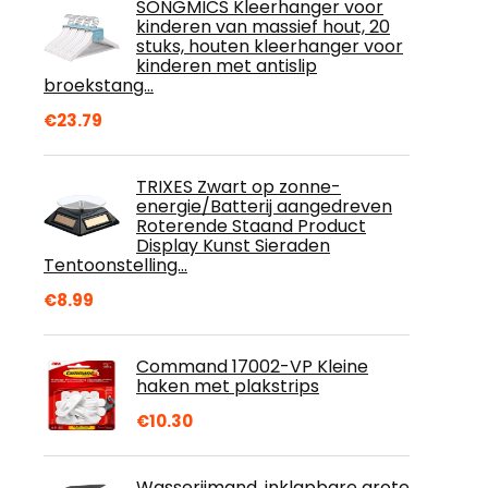
SONGMICS Kleerhanger voor
kinderen van massief hout, 20
stuks, houten kleerhanger voor
kinderen met antislip
broekstang…
€
23.79
TRIXES Zwart op zonne-
energie/Batterij aangedreven
Roterende Staand Product
Display Kunst Sieraden
Tentoonstelling…
€
8.99
Command 17002-VP Kleine
haken met plakstrips
€
10.30
Wasserijmand, inklapbare grote