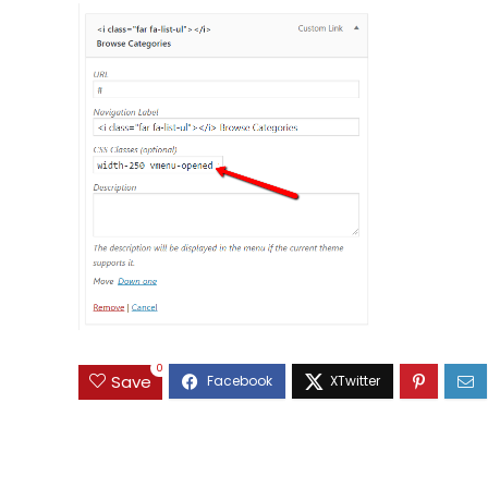
0
Save