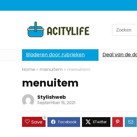
Search
for:
Bladeren door rubrieken
Deal van de d
Home
»
menuitem
»
menuitem
menuitem
Stylishweb
September 15, 2021
0
Save