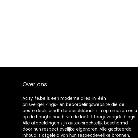
Over ons
Acitylife.be is een moderne alles-in-één
prijsvergelijkings- en beoordelingswebsite die de
beste deals biedt die beschikbaar zijn op amazon en u
op de hoogte houdt via de laatst toegevoegde blogs.
Alle afbeeldingen zijn auteursrechtelijk beschermd
door hun respectievelijke eigenaren. Alle geciteerde
inhoud is afgeleid van hun respectievelijke bronnen.