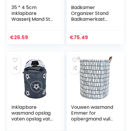
35 * 4 5cm
Badkamer
Inklapbare
Organizer Stand
Wasserij Mand Ster
Badkamerkast
Patroon
Milieuvriendelijk
Opslagmand
Vrijstaand Voor
Grote
Slaapkamer
€
26.59
€
75.49
Waterdichte
Linnen Doek Thuis
Kleding Opslag…
Inklapbare
Vouwen wasmand
wasmand opslag
Emmer for
vaten opslag vat
opbergmand vuile
polyester doek
kleding Wasserij
(Color : Black)
opbergbak met