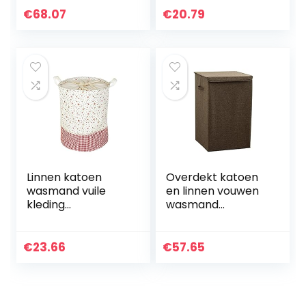
deksel Manden
€
68.07
€
20.79
Kleding MAKPER
(Color : Type3 F)
Linnen katoen
Overdekt katoen
wasmand vuile
en linnen vouwen
kleding
wasmand
opbergmand for
waterdichte
grote sundries
opslag vuile
dozen
kleding emmer
€
23.66
€
57.65
opvouwbare
opvouwbare
trekkoord ronde
waterdichte
wasmand (Color…
wasmand (Color…