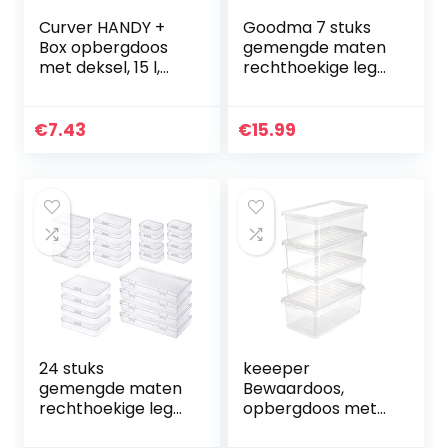
Curver HANDY +
Goodma 7 stuks
Box opbergdoos
gemengde maten
met deksel, 15 l,
rechthoekige lege
transparant/grijs,
mini doorzichtige
39 x 29 x 20 cm
plastic organizer
opbergdoos
€
7.43
€
15.99
containers met…
24 stuks
keeeper
gemengde maten
Bewaardoos,
rechthoekige lege
opbergdoos met
mini doorzichtige
air control-