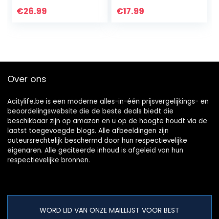
plastic organizer
systeem, 4-delige
opbergdoos
set, 4 x 5,6 l, 33 x
€
26.99
€
17.99
containers met
19,5 x 12 cm, Bea,
scharnierende…
doorzichtig
Over ons
Acitylife.be is een moderne alles-in-één prijsvergelijkings- en
beoordelingswebsite die de beste deals biedt die
beschikbaar zijn op amazon en u op de hoogte houdt via de
laatst toegevoegde blogs. Alle afbeeldingen zijn
auteursrechtelijk beschermd door hun respectievelijke
eigenaren. Alle geciteerde inhoud is afgeleid van hun
respectievelijke bronnen.
WORD LID VAN ONZE MAILLIJST VOOR BEST