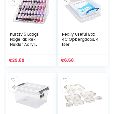
Kurtzy 6 Laags
Really Useful Box
Nagellak Rek –
4C Opbergdoos, 4
Helder Acryl
liter
Organizer – L30 x
B24 x H18 cm –
Houdt tot op 60
€
29.69
€
6.56
Standaard Maat
Potjes…