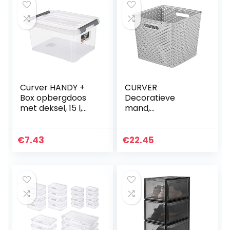
Curver HANDY +
CURVER
Box opbergdoos
Decoratieve
met deksel, 15 l,
mand,
transparant/grijs,
polypropyleen,
39 x 29 x 20 cm
zilver, 33 x 28 x 33
cm, 4
€
7.43
€
22.45