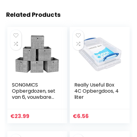
Related Products
SONGMICS
Really Useful Box
Opbergdozen, set
4C Opbergdoos, 4
van 6, vouwbare
liter
stoffen dozen,
non-woven,
kubussen,
€
23.99
€
6.56
opbergmanden,
organizer voor
speelgoed…