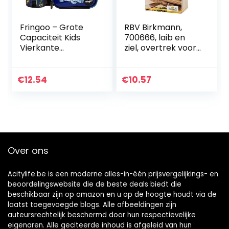
Fringoo – Grote
RBV Birkmann,
Capaciteit Kids
700666, laib en
Vierkante
ziel, overtrek voor
Lunchtas | Kleine
fermandjes,
Koeltas Kids
langwerpig, klein
Lunchbox | Perfect
€
12.54
€
10.57
als School Lunch
Bag voor…
Over ons
Acitylife.be is een moderne alles-in-één prijsvergelijkings- en
beoordelingswebsite die de beste deals biedt die
beschikbaar zijn op amazon en u op de hoogte houdt via de
laatst toegevoegde blogs. Alle afbeeldingen zijn
auteursrechtelijk beschermd door hun respectievelijke
eigenaren. Alle geciteerde inhoud is afgeleid van hun